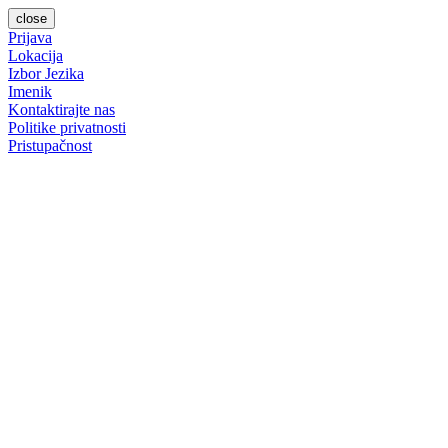
close
Prijava
Lokacija
Izbor Jezika
Imenik
Kontaktirajte nas
Politike privatnosti
Pristupačnost