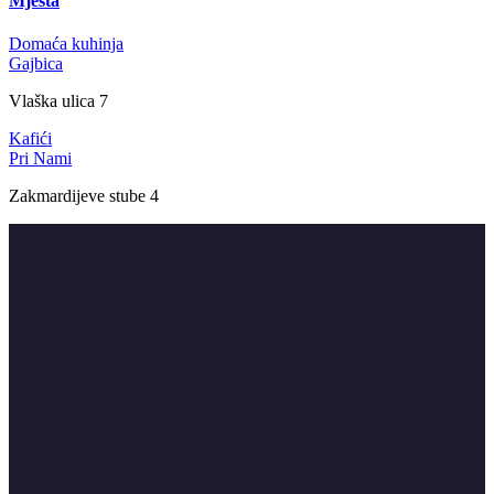
Mjesta
Domaća kuhinja
Gajbica
Vlaška ulica 7
Kafići
Pri Nami
Zakmardijeve stube 4