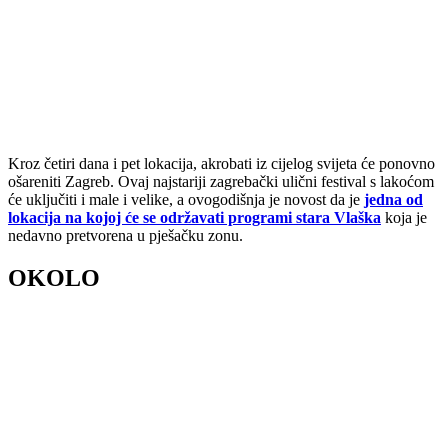
Kroz četiri dana i pet lokacija, akrobati iz cijelog svijeta će ponovno
ošareniti Zagreb. Ovaj najstariji zagrebački ulični festival s lakoćom
će uključiti i male i velike, a ovogodišnja je novost da je
jedna od
lokacija na kojoj će se održavati programi stara Vlaška
koja je
nedavno pretvorena u pješačku zonu.
OKOLO