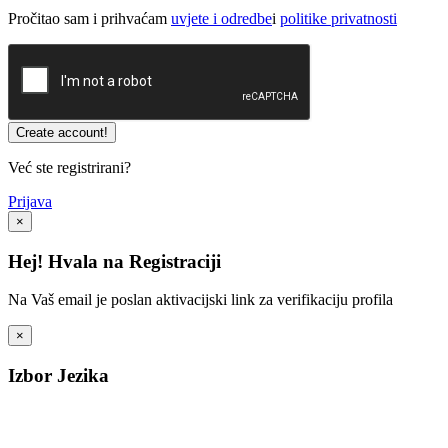
Pročitao sam i prihvaćam
uvjete i odredbe
i
politike privatnosti
Već ste registrirani?
Prijava
×
Hej! Hvala na Registraciji
Na Vaš email je poslan aktivacijski link za verifikaciju profila
×
Izbor Jezika