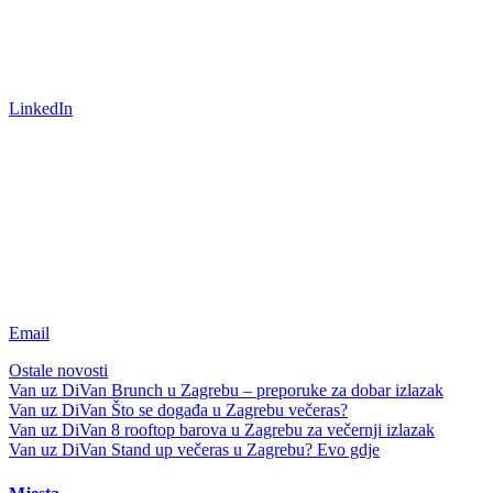
LinkedIn
Email
Ostale novosti
Van uz DiVan
Brunch u Zagrebu – preporuke za dobar izlazak
Van uz DiVan
Što se događa u Zagrebu večeras?
Van uz DiVan
8 rooftop barova u Zagrebu za večernji izlazak
Van uz DiVan
Stand up večeras u Zagrebu? Evo gdje