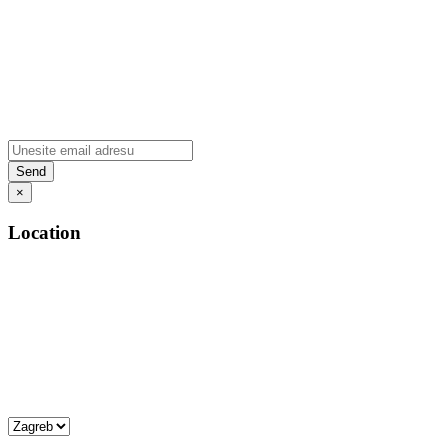
×
Location