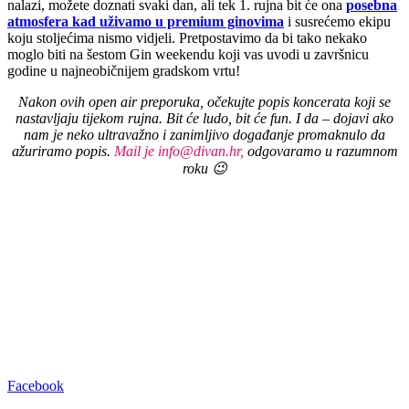
nalazi, možete doznati svaki dan, ali tek 1. rujna bit će ona
posebna
atmosfera kad uživamo u premium ginovima
i susrećemo ekipu
koju stoljećima nismo vidjeli. Pretpostavimo da bi tako nekako
moglo biti na šestom Gin weekendu koji vas uvodi u završnicu
godine u najneobičnijem gradskom vrtu!
Nakon ovih open air preporuka, očekujte popis koncerata koji se
nastavljaju tijekom rujna. Bit će ludo, bit će fun. I da – dojavi ako
nam je neko ultravažno i zanimljivo događanje promaknulo da
ažuriramo popis.
Mail je info@divan.hr,
odgovaramo u razumnom
roku 😉
Facebook