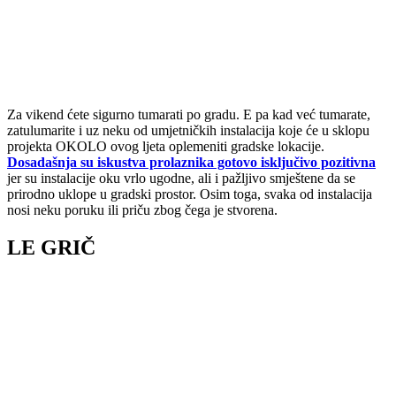
Za vikend ćete sigurno tumarati po gradu. E pa kad već tumarate,
zatulumarite i uz neku od umjetničkih instalacija koje će u sklopu
projekta OKOLO ovog ljeta oplemeniti gradske lokacije.
Dosadašnja su iskustva prolaznika gotovo isključivo pozitivna
jer su instalacije oku vrlo ugodne, ali i pažljivo smještene da se
prirodno uklope u gradski prostor. Osim toga, svaka od instalacija
nosi neku poruku ili priču zbog čega je stvorena.
LE GRIČ