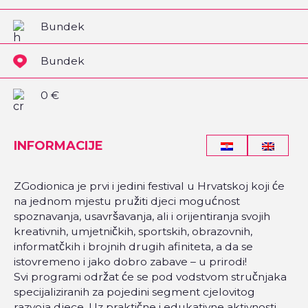
Bundek
Bundek
0 €
INFORMACIJE
ZGodionica je prvi i jedini festival u Hrvatskoj koji će
na jednom mjestu pružiti djeci mogućnost
spoznavanja, usavršavanja, ali i orijentiranja svojih
kreativnih, umjetničkih, sportskih, obrazovnih,
informatčkih i brojnih drugih afiniteta, a da se
istovremeno i jako dobro zabave – u prirodi!
Svi programi održat će se pod vodstvom stručnjaka
specijaliziranih za pojedini segment cjelovitog
razvoja djece. Uz praktične i edukativne aktivnosti,