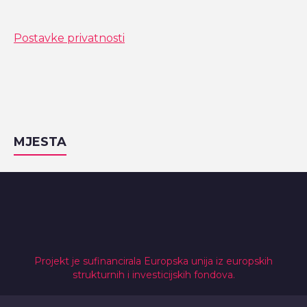
Postavke privatnosti
MJESTA
Projekt je sufinancirala Europska unija iz europskih
strukturnih i investicijskih fondova.