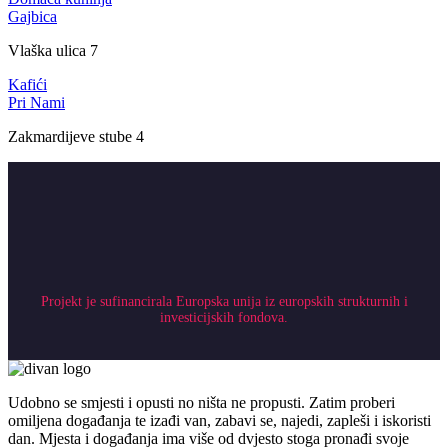
Gajbica
Vlaška ulica 7
Kafići
Pri Nami
Zakmardijeve stube 4
Projekt je sufinancirala Europska unija iz europskih strukturnih i
investicijskih fondova.
Udobno se smjesti i opusti no ništa ne propusti. Zatim proberi
omiljena događanja te izađi van, zabavi se, najedi, zapleši i iskoristi
dan. Mjesta i događanja ima više od dvjesto stoga pronađi svoje