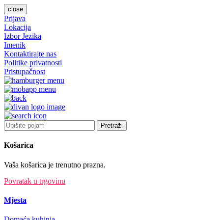
close
Prijava
Lokacija
Izbor Jezika
Imenik
Kontaktirajte nas
Politike privatnosti
Pristupačnost
Pretraži
Košarica
Vaša košarica je trenutno prazna.
Povratak u trgovinu
Mjesta
Domaća kuhinja