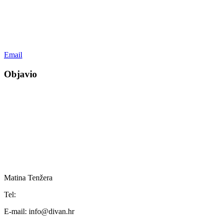
Email
Objavio
Matina Tenžera
Tel:
E-mail:
info@divan.hr