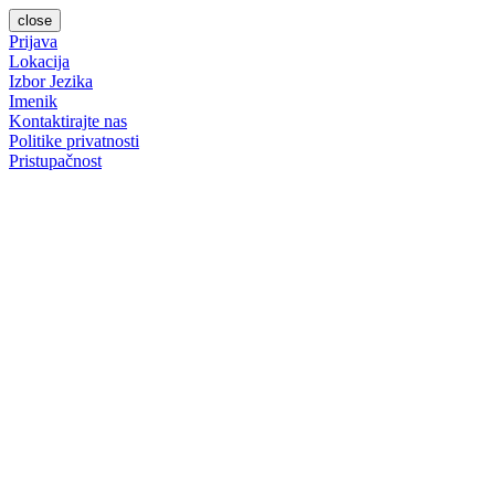
close
Prijava
Lokacija
Izbor Jezika
Imenik
Kontaktirajte nas
Politike privatnosti
Pristupačnost