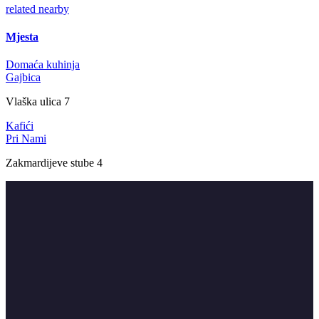
related
nearby
Mjesta
Domaća kuhinja
Gajbica
Vlaška ulica 7
Kafići
Pri Nami
Zakmardijeve stube 4