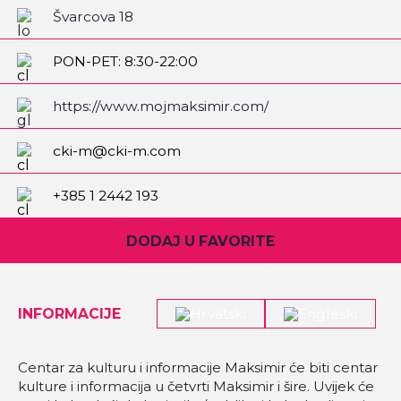
Švarcova 18
PON-PET: 8:30-22:00
https://www.mojmaksimir.com/
cki-m@cki-m.com
+385 1 2442 193
DODAJ U FAVORITE
INFORMACIJE
Centar za kulturu i informacije Maksimir će biti centar
kulture i informacija u četvrti Maksimir i šire. Uvijek će