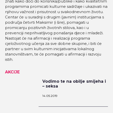
znati kako doći do korisnika/publike i kako kvalitetnim
programima promicati kulturne sadržaje i ukazivati na
njihovu važnost i prisutnost u svakodnevnom životu.
Centar će u suradnji s drugim (javnim) institucijama s
područja četvrti Maksimir (i šire), pomagati u
promicanju pozitivnih životnih stilova, kao i u
prevenciji neprihvatljivog ponašanja djece i mladeži.
Nastojat će na afirmaciji i realizaciji programa
cjeloživotnog učenja za sve dobne skupine, i biti će
partner u svim kulturnim inicijativama lokalnog
stanovništvam, te će pomagati u afirmaciji i razvoju
istih.
AKCIJE
Vodimo te na obilje smijeha i
– seksa
14.05.2019