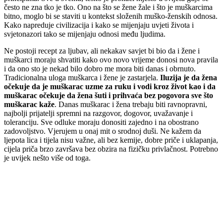
često ne zna tko je tko. Ono na što se žene žale i što je muškarcima
bitno, moglo bi se staviti u kontekst složenih muško-ženskih odnosa.
Kako napreduje civilizacija i kako se mijenjaju uvjeti života i
svjetonazori tako se mijenjaju odnosi među ljudima.
Ne postoji recept za ljubav, ali nekakav savjet bi bio da i žene i
muškarci moraju shvatiti kako ovo novo vrijeme donosi nova pravila
i da ono sto je nekad bilo dobro me mora biti danas i obrnuto.
Tradicionalna uloga muškarca i žene je zastarjela.
Iluzija je da žena
očekuje da je muškarac uzme za ruku i vodi kroz život kao i da
muškarac očekuje da žena šuti i prihvaća bez pogovora sve što
muškarac kaže
. Danas muškarac i žena trebaju biti ravnopravni,
najbolji prijatelji spremni na razgovor, dogovor, uvažavanje i
toleranciju. Sve odluke moraju donositi zajedno i na obostrano
zadovoljstvo. Vjerujem u onaj mit o srodnoj duši. Ne kažem da
ljepota lica i tijela nisu važne, ali bez kemije, dobre priče i uklapanja,
cijela priča brzo završava bez obzira na fizičku privlačnost. Potrebno
je uvijek nešto više od toga.