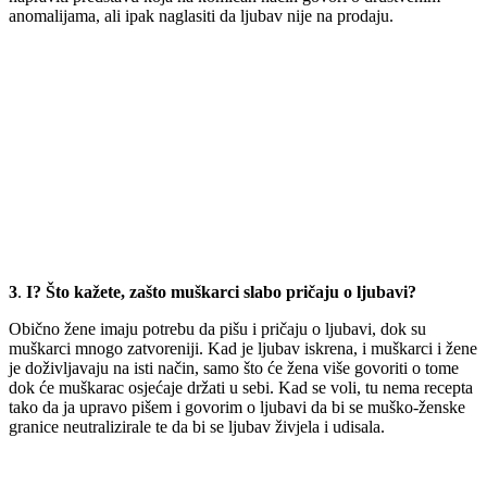
anomalijama, ali ipak naglasiti da ljubav nije na prodaju.
3
.
I? Što kažete, zašto muškarci slabo pričaju o ljubavi?
Obično žene imaju potrebu da pišu i pričaju o ljubavi, dok su
muškarci mnogo zatvoreniji. Kad je ljubav iskrena, i muškarci i žene
je doživljavaju na isti način, samo što će žena više govoriti o tome
dok će muškarac osjećaje držati u sebi. Kad se voli, tu nema recepta
tako da ja upravo pišem i govorim o ljubavi da bi se muško-ženske
granice neutralizirale te da bi se ljubav živjela i udisala.