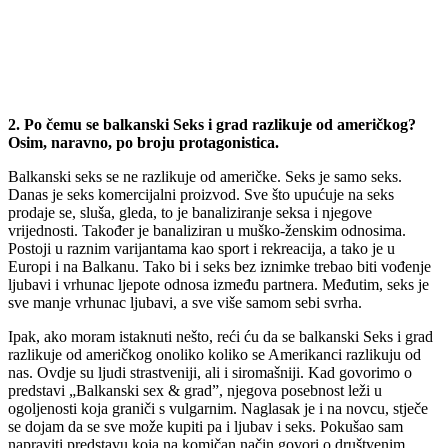
2. Po čemu se balkanski Seks i grad razlikuje od američkog?
Osim, naravno, po broju protagonistica.
Balkanski seks se ne razlikuje od američke. Seks je samo seks.
Danas je seks komercijalni proizvod. Sve što upućuje na seks
prodaje se, sluša, gleda, to je banaliziranje seksa i njegove
vrijednosti. Također je banaliziran u muško-ženskim odnosima.
Postoji u raznim varijantama kao sport i rekreacija, a tako je u
Europi i na Balkanu. Tako bi i seks bez iznimke trebao biti vođenje
ljubavi i vrhunac ljepote odnosa između partnera. Međutim, seks je
sve manje vrhunac ljubavi, a sve više samom sebi svrha.
Ipak, ako moram istaknuti nešto, reći ću da se balkanski Seks i grad
razlikuje od američkog onoliko koliko se Amerikanci razlikuju od
nas. Ovdje su ljudi strastveniji, ali i siromašniji. Kad govorimo o
predstavi „Balkanski sex & grad”, njegova posebnost leži u
ogoljenosti koja graniči s vulgarnim. Naglasak je i na novcu, stječe
se dojam da se sve može kupiti pa i ljubav i seks. Pokušao sam
napraviti predstavu koja na komičan način govori o društvenim