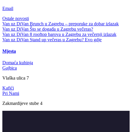
Email
Ostale novosti
Van uz DiVan
Brunch u Zagrebu – preporuke za dobar izlazak
Van uz DiVan
Što se događa u Zagrebu večeras?
Van uz DiVan
8 rooftop barova u Zagrebu za večernji izlazak
Van uz DiVan
Stand up večeras u Zagrebu? Evo gdje
Mjesta
Domaća kuhinja
Gajbica
Vlaška ulica 7
Kafići
Pri Nami
Zakmardijeve stube 4