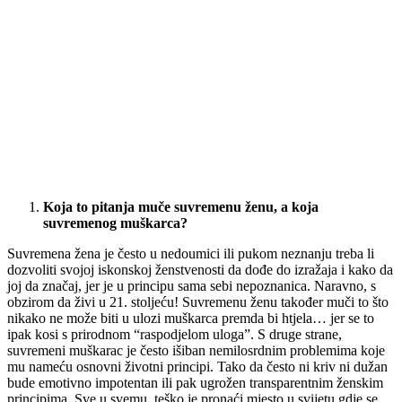
Koja to pitanja muče suvremenu ženu, a koja
suvremenog muškarca?
Suvremena žena je često u nedoumici ili pukom neznanju treba li
dozvoliti svojoj iskonskoj ženstvenosti da dođe do izražaja i kako da
joj da značaj, jer je u principu sama sebi nepoznanica. Naravno, s
obzirom da živi u 21. stoljeću! Suvremenu ženu također muči to što
nikako ne može biti u ulozi muškarca premda bi htjela… jer se to
ipak kosi s prirodnom “raspodjelom uloga”. S druge strane,
suvremeni muškarac je često išiban nemilosrdnim problemima koje
mu nameću osnovni životni principi. Tako da često ni kriv ni dužan
bude emotivno impotentan ili pak ugrožen transparentnim ženskim
principima. Sve u svemu, teško je pronaći mjesto u svijetu gdje se