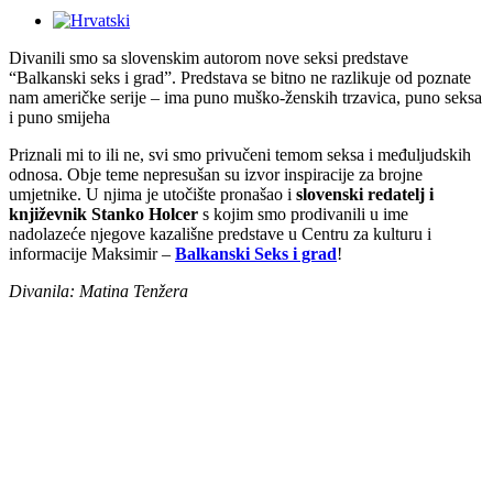
Divanili smo sa slovenskim autorom nove seksi predstave
“Balkanski seks i grad”. Predstava se bitno ne razlikuje od poznate
nam američke serije – ima puno muško-ženskih trzavica, puno seksa
i puno smijeha
Priznali mi to ili ne, svi smo privučeni temom seksa i međuljudskih
odnosa. Obje teme nepresušan su izvor inspiracije za brojne
umjetnike. U njima je utočište pronašao i
slovenski redatelj i
književnik Stanko Holcer
s kojim smo prodivanili u ime
nadolazeće njegove kazališne predstave u Centru za kulturu i
informacije Maksimir –
Balkanski Seks i grad
!
Divanila: Matina Tenžera