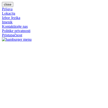
close
Prijava
Lokacija
Izbor Jezika
Imenik
Kontaktirajte nas
Politike privatnosti
Pristupačnost