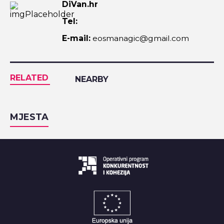
DiVan.hr
Tel:
E-mail:
eosmanagic@gmail.com
RELATED
NEARBY
MJESTA