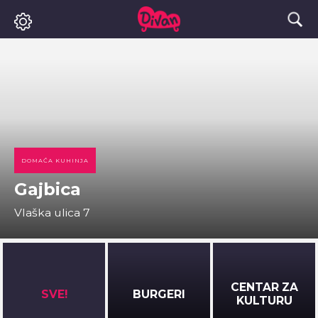
DOMAĆA KUHINJA
Gajbica
Vlaška ulica 7
CENTAR ZA
SVE!
BURGERI
KULTURU