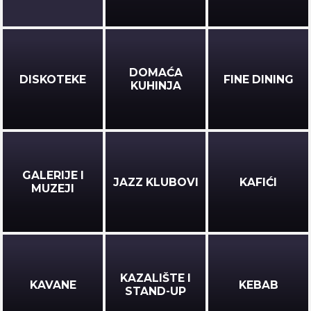
KAFIĆI
Pri Nami
DOMAĆA
DISKOTEKE
FINE DINING
KUHINJA
Zakmardijeve stube 4
GALERIJE I
JAZZ KLUBOVI
KAFIĆI
MUZEJI
KAZALIŠTE I
KAVANE
KEBAB
STAND-UP