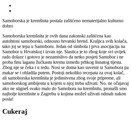
Samoborska je kremšnita postala zaštićeno nematerijalno kulturno
dobro
Samoborska kremšnita je ovih dana zakonski zaštićena kao
autohtoni samoborski, odnosno hrvatski brend. Kraljica svih kolača,
tako joj se tepa u Samoboru. Jedan od simbola i prva asocijacija na
Samobor u Hrvatskoj i izvan nje. Slastica je to zbog koje svi uvijek
rado dolaze i gotovo je nezamislivo da netko posjeti Samobor i ne
proba finu laganu žućkastu kremu između prhkog lisnatog tijesta.
Zbog nje se čeka i u redu. Nosi se doma kao suvenir iz Samobora pa
makar se i ohladila putem. Postoji nekoliko recepata za ovaj kolač,
ali samoborska kremšnita je jedinstvena zbog svoje pripreme, ali
samoborskog ambijenta u kojem u njoj treba uživati. No, ne očajavaj
ako ne stigneš svako malo do Samobora na kremšnitu, pronašli smo
najbolje kremšnite u Zagrebu u kojima možeš uživati odmah nakon
posla!
Cukeraj