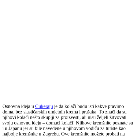
Osnovna ideja u
Cukeraju
je da kolači budu isti kakve pravimo
doma, bez slastičarskih umjetnih krema i prašaka. To znači da su
njihovi kolači nešto skuplji za proizvesti, ali nisu željeli žrtvovati
svoju osnovnu ideju – domaći kolači! Njihove kremšnite poznate su
i u Japanu jer su bile navedene u njihovom vodiču za turiste kao
najbolje kremšnite u Zagrebu. Ove kremšnite možete probati na