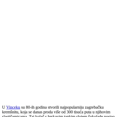
U
Vinceku
su 80-ih godina stvorili najpopularniju zagrebačku
kremšnitu, koja se danas proda više od 300 tisuća puta u njihovim
slastičarnicama. Taj kolač s hrskavim tankim slojem čokolade postao