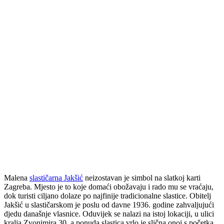
Malena
slastičarna Jakšić
neizostavan je simbol na slatkoj karti
Zagreba. Mjesto je to koje domaći obožavaju i rado mu se vraćaju,
dok turisti ciljano dolaze po najfinije tradicionalne slastice. Obitelj
Jakšić u slastičarskom je poslu od davne 1936. godine zahvaljujući
djedu današnje vlasnice. Oduvijek se nalazi na istoj lokaciji, u ulici
kralja Zvonimira 30, a ponuda slastica vrlo je slična onoj s početka