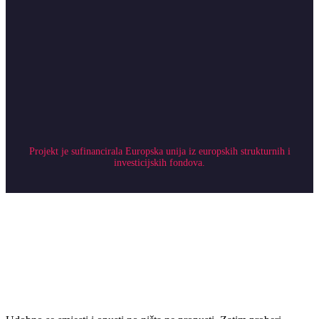
Projekt je sufinancirala Europska unija iz europskih strukturnih i
investicijskih fondova.