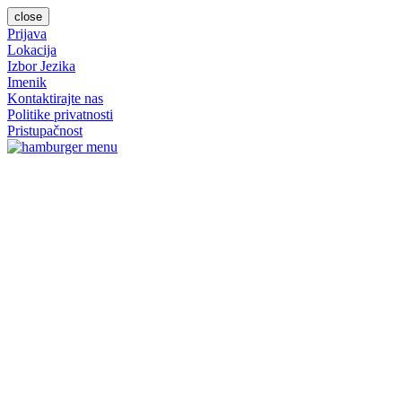
close
Prijava
Lokacija
Izbor Jezika
Imenik
Kontaktirajte nas
Politike privatnosti
Pristupačnost