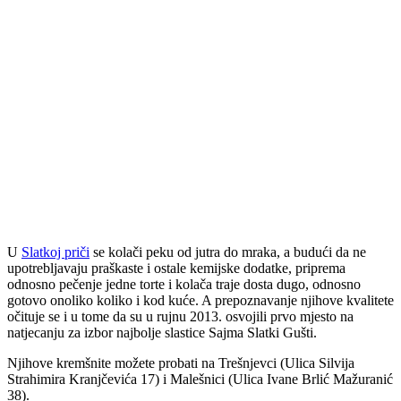
U
Slatkoj priči
se kolači peku od jutra do mraka, a budući da ne
upotrebljavaju praškaste i ostale kemijske dodatke, priprema
odnosno pečenje jedne torte i kolača traje dosta dugo, odnosno
gotovo onoliko koliko i kod kuće. A prepoznavanje njihove kvalitete
očituje se i u tome da su u rujnu 2013. osvojili prvo mjesto na
natjecanju za izbor najbolje slastice Sajma Slatki Gušti.
Njihove kremšnite možete probati na Trešnjevci (Ulica Silvija
Strahimira Kranjčevića 17) i Malešnici (Ulica Ivane Brlić Mažuranić
38).