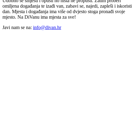
Udobno se smjesti i opusti no ništa ne propusti. Zatim proberi
omiljena događanja te izađi van, zabavi se, najedi, zapleši i iskoristi
dan. Mjesta i događanja ima više od dvjesto stoga pronađi svoje
mjesto. Na DiVanu ima mjesta za sve!
Javi nam se na:
info@divan.hr