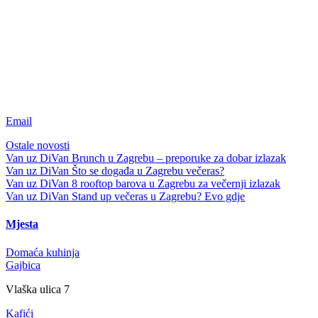
Email
Ostale novosti
Van uz DiVan
Brunch u Zagrebu – preporuke za dobar izlazak
Van uz DiVan
Što se događa u Zagrebu večeras?
Van uz DiVan
8 rooftop barova u Zagrebu za večernji izlazak
Van uz DiVan
Stand up večeras u Zagrebu? Evo gdje
Mjesta
Domaća kuhinja
Gajbica
Vlaška ulica 7
Kafići