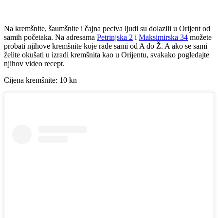
Na kremšnite, šaumšnite i čajna peciva ljudi su dolazili u Orijent od
samih početaka. Na adresama
Petrinjska 2
i
Maksimirska 34
možete
probati njihove kremšnite koje rade sami od A do Ž. A ako se sami
želite okušati u izradi kremšnita kao u Orijentu, svakako pogledajte
njihov video recept.
Cijena kremšnite: 10 kn