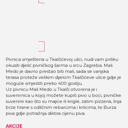
Pivnica smještena u Tkalčićevoj ulici, nudi vam priliku
okusiti djelić pivničkog šarma u srcu Zagreba. Mali
Medo je davno prestao biti mali, sada se vanjska
terasa proteže velikim dijelom Tkalčićeve ulice gdje je
moguće smjestiti preko 400 gostiju.
Uz pivnicu Mali Medo u Tkalči otvorena je i
suvenirnica u kojoj možete kupiti pivo u boci, pivničke
suvenire kao što su majice ili krigle, zatim pizze
ria, linja
brze hrane s odličnim rebarcima i krilcima, te Burza
piva gdje potražnja diktira cijenu piva.
AKCIJE