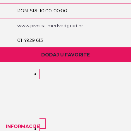
PON-SRI: 10:00-00:00
ČET-SUB: 10:00-1:00
NED: 12:00-00:00
www.pivnica-medvedgrad.hr
01 4929 613
DODAJ U FAVORITE
INFORMACIJE