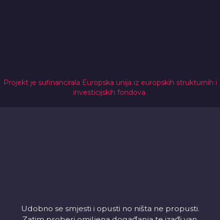
Projekt je sufinancirala Europska unija iz europskih strukturnih i
investicijskih fondova.
Udobno se smjesti i opusti no ništa ne propusti.
Zatim proberi omiljena događanja te izađi van,