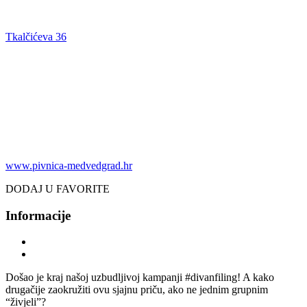
Tkalčićeva 36
www.pivnica-medvedgrad.hr
DODAJ U FAVORITE
Informacije
Došao je kraj našoj uzbudljivoj kampanji #divanfiling! A kako
drugačije zaokružiti ovu sjajnu priču, ako ne jednim grupnim
“živjeli”?