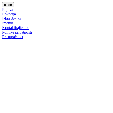
close
Prijava
Lokacija
Izbor Jezika
Imenik
Kontaktirajte nas
Politike privatnosti
Pristupačnost