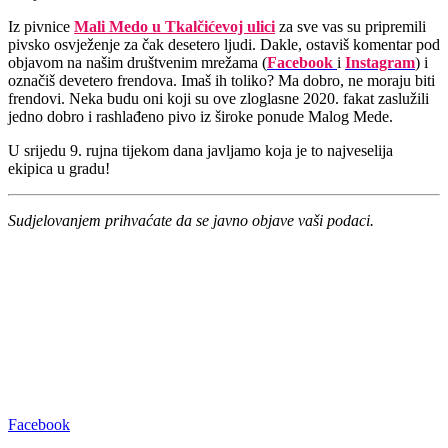
Iz pivnice
Mali Medo u Tkalčićevoj ulici
za sve vas su pripremili
pivsko osvježenje za čak desetero ljudi. Dakle, ostaviš komentar pod
objavom na našim društvenim mrežama (
Facebook
i
Instagram
) i
označiš devetero frendova. Imaš ih toliko? Ma dobro, ne moraju biti
frendovi. Neka budu oni koji su ove zloglasne 2020. fakat zaslužili
jedno dobro i rashlađeno pivo iz široke ponude Malog Mede.
U srijedu 9. rujna tijekom dana javljamo koja je to najveselija
ekipica u gradu!
Sudjelovanjem prihvaćate da se javno objave vaši podaci.
Facebook