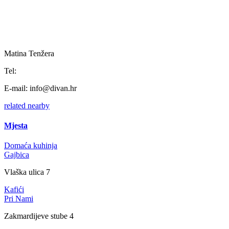
Matina Tenžera
Tel:
E-mail:
info@divan.hr
related
nearby
Mjesta
Domaća kuhinja
Gajbica
Vlaška ulica 7
Kafići
Pri Nami
Zakmardijeve stube 4