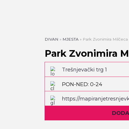
DIVAN
»
MJESTA
»
Park Zvonimira Milčeca
Park Zvonimira M
Trešnjevački trg 1
PON-NED: 0-24
https://mapiranjetresnjev
tresnjevka/milcecov-park
DODAJ