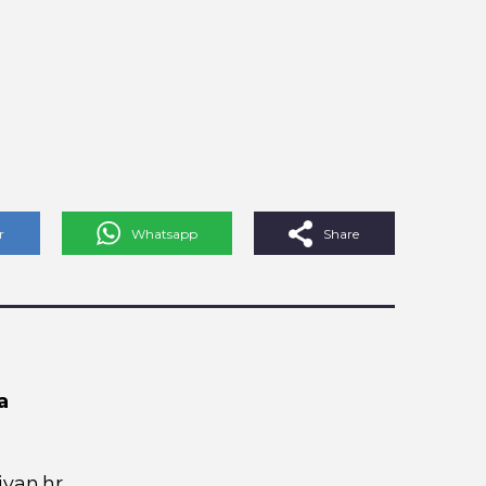
r
Whatsapp
Share
a
van.hr