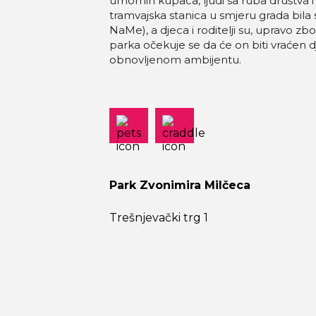
umornih kupaca, ljudi sa ruba društva 
tramvajska stanica u smjeru grada bil
NaMe), a djeca i roditelji su, upravo zbo
parka očekuje se da će on biti vraćen 
obnovljenom ambijentu.
Park Zvonimira Milčeca
Trešnjevački trg 1