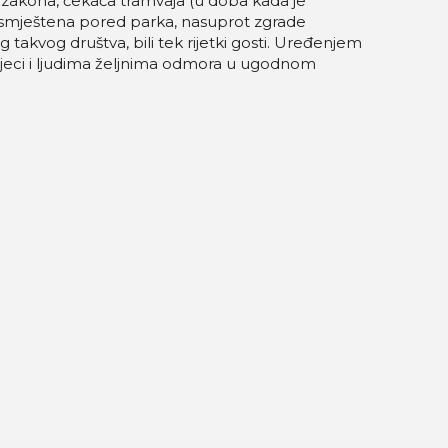
i zakona, čekača tramvaja (u doba kada je
a smještena pored parka, nasuprot zgrade
g takvog društva, bili tek rijetki gosti. Uređenjem
djeci i ljudima željnima odmora u ugodnom