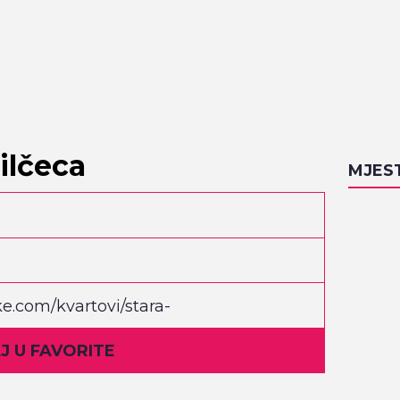
ilčeca
MJES
ke.com/kvartovi/stara-
/
 U FAVORITE