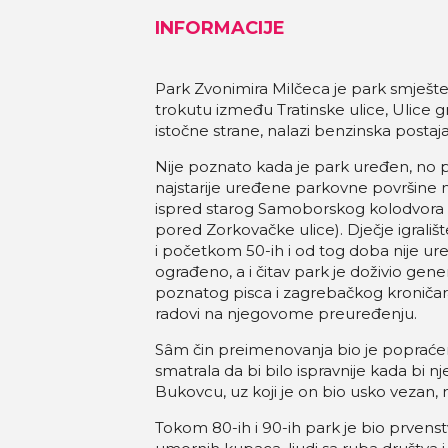
INFORMACIJE
Park Zvonimira Milčeca je park smješten
trokutu između Tratinske ulice, Ulice 
istočne strane, nalazi benzinska postaja
Nije poznato kada je park uređen, no p
najstarije uređene parkovne površine 
ispred starog Samoborskog kolodvora 
pored Zorkovačke ulice). Dječje igrališt
i početkom 50-ih i od tog doba nije ur
ograđeno, a i čitav park je doživio ge
poznatog pisca i zagrebačkog kroničara 
radovi na njegovome preuređenju.
Sâm čin preimenovanja bio je popraćen 
smatrala da bi bilo ispravnije kada bi nj
Bukovcu, uz koji je on bio usko vezan, 
Tokom 80-ih i 90-ih park je bio prvenstv