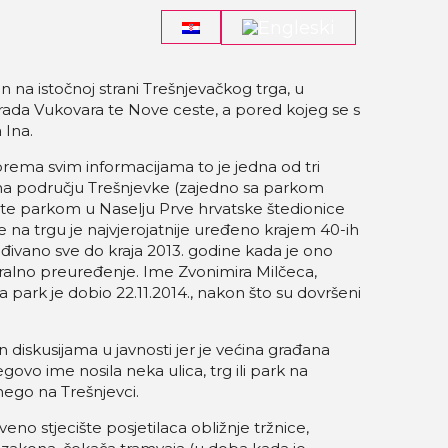
 na istočnoj strani Trešnjevačkog trga, u
grada Vukovara te Nove ceste, a pored kojeg se s
 Ina.
rema svim informacijama to je jedna od tri
na području Trešnjevke (zajedno sa parkom
te parkom u Naselju Prve hrvatske štedionice
e na trgu je najvjerojatnije uređeno krajem 40-ih
eđivano sve do kraja 2013. godine kada je ono
neralno preuređenje. Ime Zvonimira Milčeca,
park je dobio 22.11.2014., nakon što su dovršeni
diskusijama u javnosti jer je većina građana
egovo ime nosila neka ulica, trg ili park na
nego na Trešnjevci.
eno stjecište posjetilaca obližnje tržnice,