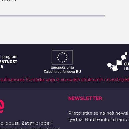
 sufinancirala Europska unija iz europskih strukturnih i investicijsk
NEWSLETTER
Pretplatite se na naš news
tjedna. Budite informirani
 propusti. Zatim proberi