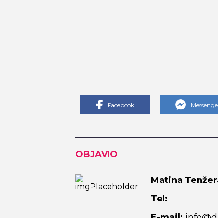
Facebook
Messenge
OBJAVIO
Matina Tenžer
Tel:
E-mail:
info@di