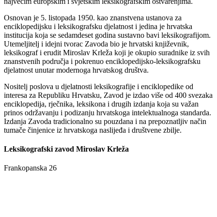
najvećim europskim i svjetskim leksikografskim ostvarenjima.
Osnovan je 5. listopada 1950. kao znanstvena ustanova za
enciklopedijsku i leksikografsku djelatnost i jedina je hrvatska
institucija koja se sedamdeset godina sustavno bavi leksikografijom.
Utemeljitelj i idejni tvorac Zavoda bio je hrvatski književnik,
leksikograf i erudit Miroslav Krleža koji je okupio suradnike iz svih
znanstvenih područja i pokrenuo enciklopedijsko-leksikografsku
djelatnost unutar modernoga hrvatskog društva.
Nositelj poslova u djelatnosti leksikografije i enciklopedike od
interesa za Republiku Hrvatsku, Zavod je izdao više od 400 svezaka
enciklopedija, rječnika, leksikona i drugih izdanja koja su važan
prinos održavanju i podizanju hrvatskoga intelektualnoga standarda.
Izdanja Zavoda tradicionalno su pouzdana i na prepoznatljiv način
tumače činjenice iz hrvatskoga naslijeđa i društvene zbilje.
Leksikografski zavod Miroslav Krleža
Frankopanska 26