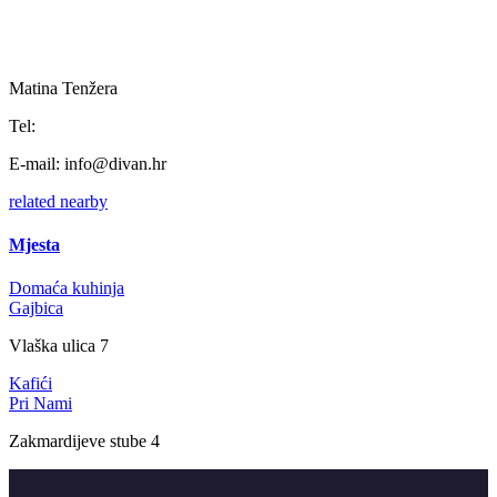
Matina Tenžera
Tel:
E-mail:
info@divan.hr
related
nearby
Mjesta
Domaća kuhinja
Gajbica
Vlaška ulica 7
Kafići
Pri Nami
Zakmardijeve stube 4