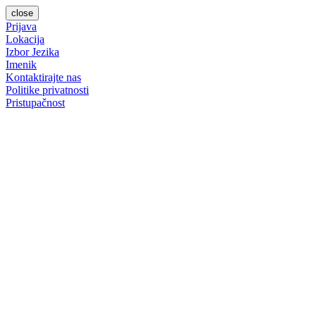
close
Prijava
Lokacija
Izbor Jezika
Imenik
Kontaktirajte nas
Politike privatnosti
Pristupačnost