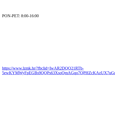
PON-PET: 8:00-16:00
https://www.lzmk.hr/?fbclid=IwAR2DQQ21RTb-
5ewKYMWyFpEGBs9QQPs63XsoQmAGqo7QPHZcKAzUX7u