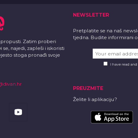
NEWSLETTER
Pretplatite se na naš news
tjedna. Budite informirani
 propusti. Zatim proberi
e, najedi, zapleši i iskoristi
vjesto stoga pronađi svoje
I have read and
@divan.hr
PREUZMITE
Želite li aplikaciju?