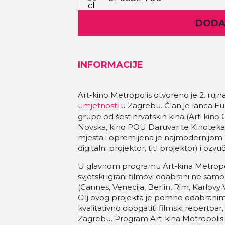
DODAJ
INFORMACIJE
Art-kino Metropolis otvoreno je 2. ruj
umjetnosti
u Zagrebu. Član je lanca Eu
grupe od šest hrvatskih kina (Art-kino 
Novska, kino POU Daruvar te Kinoteka 
mjesta i opremljena je najmodernijo
digitalni projektor, titl projektor) i oz
U glavnom programu Art-kina Metropolis
svjetski igrani filmovi odabrani ne samo s
(Cannes, Venecija, Berlin, Rim, Karlovy V
Cilj ovog projekta je pomno odabranim
kvalitativno obogatiti filmski reperto
Zagrebu. Program Art-kina Metropolis re