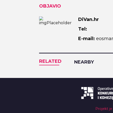
OBJAVIO
DiVan.hr
Tel:
E-mail:
eosman
RELATED
NEARBY
Projekt je