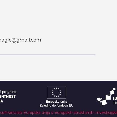
agic@gmail.com
 sufinancirala Europska unija iz europskih strukturnih i investicijsk