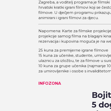
Zagreba, a voditelj programa je filmski 
hrvatski kratki igrani filmovi koji se 
filmove. U dječjem programu prikazuju s
animirani i igrani filmovi za djecu.
Napomena: Karte za filmske projekcije 
projekcije samog filma na blagajni ki
rezervacija i kupovina moguća je na we
25 kuna za premijerne igrane filmove
15 kuna za učenike, studente, umirovlje
ulaznicu za izložbu, te za filmove u sur
10 kuna za grupe učenika (najmanje 10 u
za umirovljenike i osobe s invaliditeto
INFOZONA
Boji
5 do