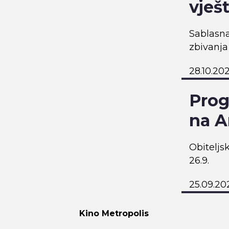
vješ
Sablasna
zbivanja
preporuk
28.10.20
donosim
očekival
Prog
na A
Obiteljs
26.9.
25.09.20
Kino Metropolis