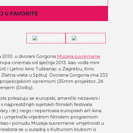
 U FAVORITE
na 2010. u dvorani Gorgona
Muzeja suvremene
ropa cinemas od siječnja 2013. kao vođa mini
Grič i Ljetno kino Tuškanac u Zagrebu, Kino
Zlatna vrata u Splitu). Dvorana Gorgona ima 233
m projekcijskom opremom (35mm projektor, 2K
vučenjem (Dolby).
 prikazuju se europski, američki nezavisni i
 najprestižnijih svjetskih filmskih festivala
ary i dr.) nego i repertoara europskih art-kina.
 i umjetnički vrijednim filmskim programom
ar, kao i ponudu Muzeja suvremene umjetnosti u
alizira se u suradnji s Kulturnim klubom iz