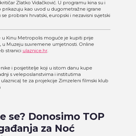
kritičar Zlatko Vidačković. U programu kina su i
često prikazuju kao uvod u dugometražne igrane
e probrani hrvatski, europski i nezavisni svjetski
u Kinu Metropolis moguće je kupiti prije
na, u Muzeju suvremene umjetnosti. Online
b stranici
ulaznice.hr
.
nike i posjetitelje koji u istom danu kupe
adnji s veleposlanstvima i institutima
laznica) te za projekcije Zimzeleni filmski klub
m
te se? Donosimo TOP
gađanja za Noć