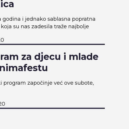
tica
 godina i jednako sablasna popratna
 koja su nas zadesila traže najbolje
e za ovogodišnju Noć vještica –
20
o vam događanja koja možda niste
i
ram za djecu i mlade
nimafestu
ki program započinje već ove subote,
20