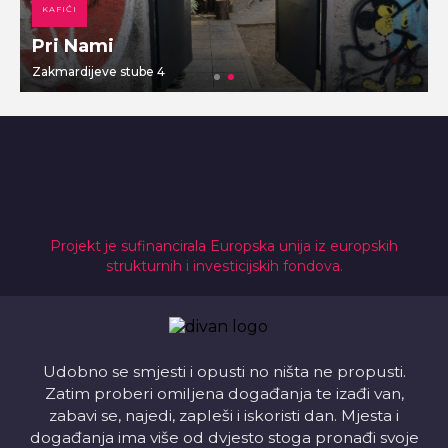
KAFIĆI
Pri Nami
Zakmardijeve stube 4
V
Projekt je sufinancirala Europska unija iz europskih
strukturnih i investicijskih fondova.
Udobno se smjesti i opusti no ništa ne propusti.
Zatim proberi omiljena događanja te izađi van,
zabavi se, najedi, zapleši i iskoristi dan. Mjesta i
događanja ima više od dvjesto stoga pronađi svoje