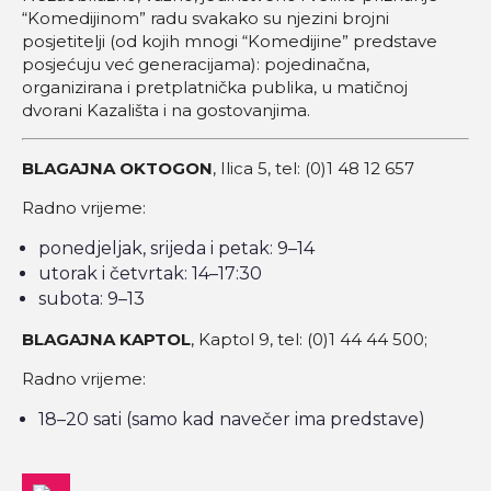
“Komedijinom” radu svakako su njezini brojni
posjetitelji (od kojih mnogi “Komedijine” predstave
posjećuju već generacijama): pojedinačna,
organizirana i pretplatnička publika, u matičnoj
dvorani Kazališta i na gostovanjima.
BLAGAJNA OKTOGON
, Ilica 5, tel: (0)1 48 12 657
Radno vrijeme:
ponedjeljak, srijeda i petak: 9–14
utorak i četvrtak: 14–17:30
subota: 9–13
BLAGAJNA KAPTOL
, Kaptol 9, tel: (0)1 44 44 500;
Radno vrijeme:
18–20 sati (samo kad navečer ima predstave)