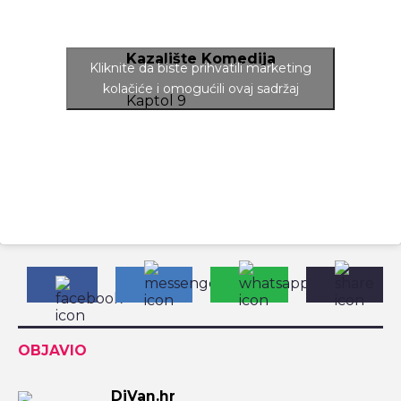
Kazalište Komedija
Kliknite da biste prihvatili marketing
kolačiće i omogućili ovaj sadržaj
Kaptol 9
OBJAVIO
DiVan.hr