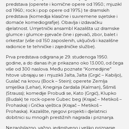
predstava (operete i komične opere od 1950.; mjuzikl
od 1960.; rock i pop opere od 1975.) te dramskih
predstava (komedija klasične i suvremene svjetske i
domaće komediografije). Obavlja i izdavačku
djelatnost. Umjetnički ansambl Kazališta uz dramske
glumce i glumce-pjevače čine i pjevači, zbor, balet i
orkestar (više od 150 zaposlenih, uključivši i kazališne
radionice te tehničke i zajedničke službe).
Prva predstava odigrana je 29. studenoga 1950.
godine, a do danas ih je prikazano oko 13.000, od čega
više od 300 naslova. Među poznate “Komedijine”
hitove ubrajaju se i mjuzikli Jalta, Jalta (Grgić – Kabiljo),
Guslač na krovu (Bock – Stein); operete Zemlja
smiješka (Lehar), Kneginja čardaša (Kalman), Šišmiš
(Strauss); komedije Probudi se, Kato (Grgić), Klupko
(Budak) te rock-opere Gubec beg (Krajač – Metikoš –
Prohaska) i Grička vještica (Krajač – Metikoš –
Prohaska). Kazalište, njegovi projekti i djelatnici
dobitnici su mnogih prestižnih nagrada i priznanja.
Nezaobilazno, važno, jedinstveno i veliko priznanje