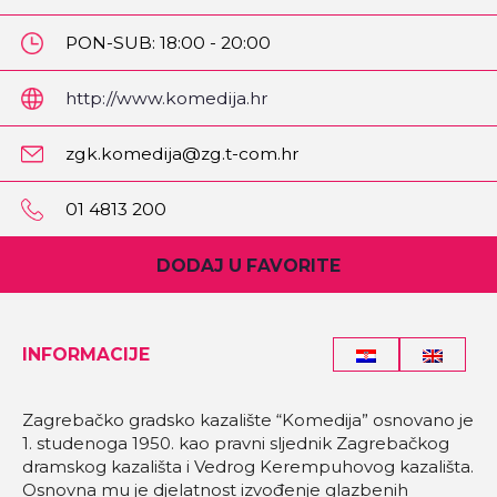
PON-SUB: 18:00 - 20:00
http://www.komedija.hr
zgk.komedija@zg.t-com.hr
01 4813 200
DODAJ U FAVORITE
INFORMACIJE
Zagrebačko gradsko kazalište “Komedija” osnovano je
1. studenoga 1950. kao pravni sljednik Zagrebačkog
dramskog kazališta i Vedrog Kerempuhovog kazališta.
Osnovna mu je djelatnost izvođenje glazbenih