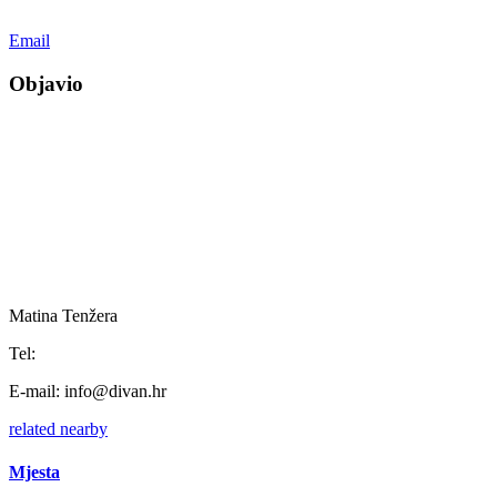
Email
Objavio
Matina Tenžera
Tel:
E-mail:
info@divan.hr
related
nearby
Mjesta