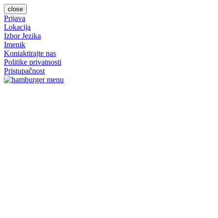
close
Prijava
Lokacija
Izbor Jezika
Imenik
Kontaktirajte nas
Politike privatnosti
Pristupačnost