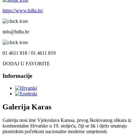
https://www.hdlu.hr/
info@hdlu.hr
01 4611 818 / 01 4611 819
DODAJ U FAVORITE
Informacije
Galerija Karas
Galerija nosi ime Vjekoslava Karasa, prvog školovanog slikara iz
kontinentalne Hrvatske u 19. stoljeću, čiji se lik i djelo smatraju
pionirskim početkom nacionalne moderne umjetnosti.