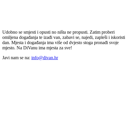
Udobno se smjesti i opusti no ništa ne propusti. Zatim proberi
omiljena događanja te izađi van, zabavi se, najedi, zapleši i iskoristi
dan. Mjesta i događanja ima više od dvjesto stoga pronađi svoje
mjesto. Na DiVanu ima mjesta za sve!
Javi nam se na:
info@divan.hr