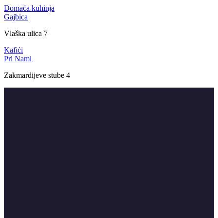
Domaća kuhinja
Gajbica
Vlaška ulica 7
Kafići
Pri Nami
Zakmardijeve stube 4