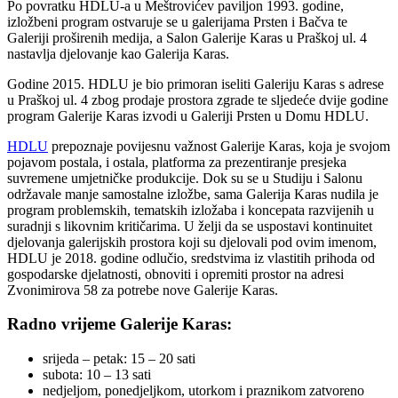
Po povratku HDLU-a u Meštrovićev paviljon 1993. godine,
izložbeni program ostvaruje se u galerijama Prsten i Bačva te
Galeriji proširenih medija, a Salon Galerije Karas u Praškoj ul. 4
nastavlja djelovanje kao Galerija Karas.
Godine 2015. HDLU je bio primoran iseliti Galeriju Karas s adrese
u Praškoj ul. 4 zbog prodaje prostora zgrade te sljedeće dvije godine
program Galerije Karas izvodi u Galeriji Prsten u Domu HDLU.
HDLU
prepoznaje povijesnu važnost Galerije Karas, koja je svojom
pojavom postala, i ostala, platforma za prezentiranje presjeka
suvremene umjetničke produkcije. Dok su se u Studiju i Salonu
održavale manje samostalne izložbe, sama Galerija Karas nudila je
program problemskih, tematskih izložaba i koncepata razvijenih u
suradnji s likovnim kritičarima. U želji da se uspostavi kontinuitet
djelovanja galerijskih prostora koji su djelovali pod ovim imenom,
HDLU je 2018. godine odlučio, sredstvima iz vlastitih prihoda od
gospodarske djelatnosti, obnoviti i opremiti prostor na adresi
Zvonimirova 58 za potrebe nove Galerije Karas.
Radno vrijeme Galerije Karas:
srijeda – petak: 15 – 20 sati
subota: 10 – 13 sati
nedjeljom, ponedjeljkom, utorkom i praznikom zatvoreno