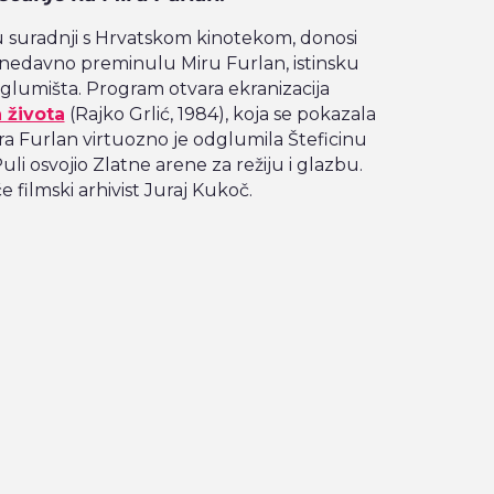
 u suradnji s Hrvatskom kinotekom, donosi
nedavno preminulu Miru Furlan, istinsku
glumišta. Program otvara ekranizacija
 života
(Rajko Grlić, 1984), koja se pokazala
ra Furlan virtuozno je odglumila Šteficinu
Puli osvojio Zlatne arene za režiju i glazbu.
e filmski arhivist Juraj Kukoč.