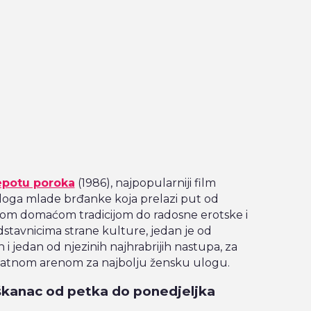
epotu poroka
(1986), najpopularniji film
Uloga mlade brđanke koja prelazi put od
om domaćom tradicijom do radosne erotske i
stavnicima strane kulture, jedan je od
 i jedan od njezinih najhrabrijih nastupa, za
Zlatnom arenom za najbolju žensku ulogu.
uškanac od petka do ponedjeljka