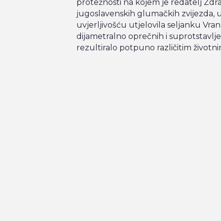
protežnosti na kojem je redatelj Zdr
jugoslavenskih glumačkih zvijezda, u
uvjerljivošću utjelovila seljanku Vra
dijametralno oprečnih i suprotstavljen
rezultiralo potpuno različitim životn