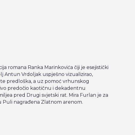
ija romana Ranka Marinkovića čiji je esejistički
telj Antun Vrdoljak uspješno vizualizirao,
nte predloška, a uz pomoć vrhunskog
jivo predočio kaotičnu i dekadentnu
a pred Drugi svjetski rat. Mira Furlan je za
u Puli nagrađena Zlatnom arenom.