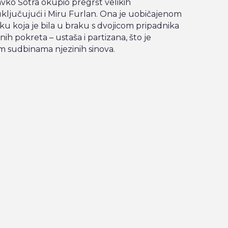
avko Šotra okupio pregršt velikih
ključujući i Miru Furlan. Ona je uobičajenom
nku koja je bila u braku s dvojicom pripadnika
ih pokreta – ustaša i partizana, što je
im sudbinama njezinih sinova.