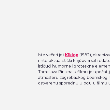
Iste večeri je i
Kiklop
(1982), ekranizac
i intelektualistički književni stil reda
ističući humorne i groteskne eleme
Tomislava Pintera u filmu je upečatl
atmosferu zagrebačkog boemskog milje
ostvarenu sporednu ulogu u filmu 