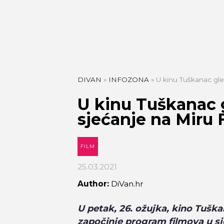
DIVAN
»
INFOZONA
»
U kinu Tuškanac gle
U kinu Tuškanac 
sjećanje na Miru 
FILM
25.03.2021
Author:
DiVan.hr
U petak, 26. ožujka, kino Tušk
započinje program filmova u sj