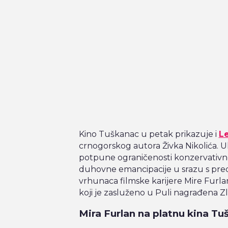
Kino Tuškanac u petak prikazuje i
L
crnogorskog autora Živka Nikolića. 
potpune ograničenosti konzervativn
duhovne emancipacije u srazu s pred
vrhunaca filmske karijere Mire Furlan
koji je zasluženo u Puli nagrađena 
Mira Furlan na platnu kina T