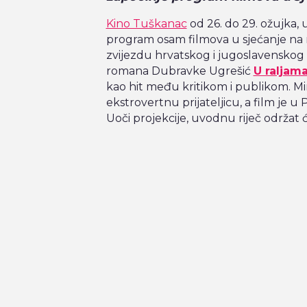
Kino Tuškanac
od 26. do 29. ožujka,
program osam filmova u sjećanje na 
zvijezdu hrvatskog i jugoslavenskog 
romana Dubravke Ugrešić
U raljama
kao hit među kritikom i publikom. Mi
ekstrovertnu prijateljicu, a film je u 
Uoči projekcije, uvodnu riječ održat ć