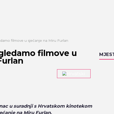
damo filmove u sjećanje na Miru Furlan
gledamo filmove u
MJES
Furlan
anac u suradnji s Hrvatskom kinotekom
ećanje na Miru Furlan.