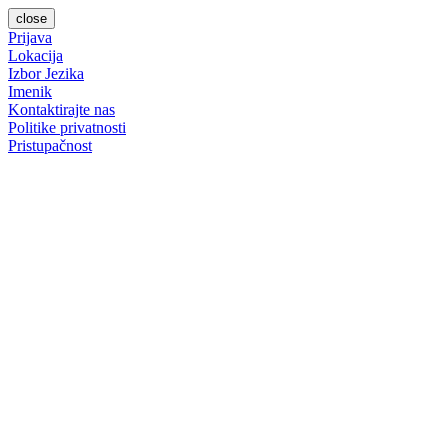
close
Prijava
Lokacija
Izbor Jezika
Imenik
Kontaktirajte nas
Politike privatnosti
Pristupačnost