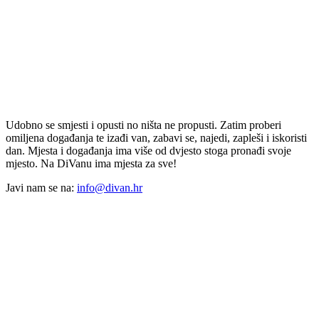
Udobno se smjesti i opusti no ništa ne propusti. Zatim proberi
omiljena događanja te izađi van, zabavi se, najedi, zapleši i iskoristi
dan. Mjesta i događanja ima više od dvjesto stoga pronađi svoje
mjesto. Na DiVanu ima mjesta za sve!
Javi nam se na:
info@divan.hr