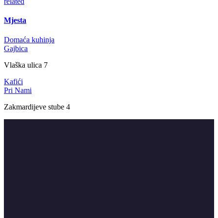
related
Mjesta
Domaća kuhinja
Gajbica
Vlaška ulica 7
Kafići
Pri Nami
Zakmardijeve stube 4