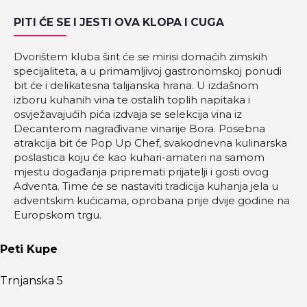
PITI ĆE SE I JESTI OVA KLOPA I CUGA
Dvorištem kluba širit će se mirisi domaćih zimskih
specijaliteta, a u primamljivoj gastronomskoj ponudi
bit će i delikatesna talijanska hrana. U izdašnom
izboru kuhanih vina te ostalih toplih napitaka i
osvježavajućih pića izdvaja se selekcija vina iz
Decanterom nagrađivane vinarije Bora. Posebna
atrakcija bit će Pop Up Chef, svakodnevna kulinarska
poslastica koju će kao kuhari-amateri na samom
mjestu događanja pripremati prijatelji i gosti ovog
Adventa. Time će se nastaviti tradicija kuhanja jela u
adventskim kućicama, oprobana prije dvije godine na
Europskom trgu.
Peti Kupe
Trnjanska 5