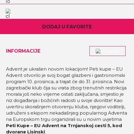
DODAJ U FAVORITE
INFORMACIJE
Advent je ukrašen novom lokacijom! Peti kupe – EU
Advent otvorilo je svoj bogat glazbeni i gastronomski
program 10. prosinca, a trajat će do 31. prosinca. Novi
zagrebački klub čija su vrata zbog trenutnih restrikcija
morala još neko vrijeme ostati zaključana, smjestio je
niz događanja i božićnih radosti u svoje dvorište! Kao
uvertiru skorašnjem otvorenju kluba, njegovi voditelji,
udruženi s ekipom nekadašnjeg popularnog Adventa
na Europskom trgu organizirali su u novim uvjetima
Peti Kupe – EU Advent na Trnjanskoj cesti 5, kod
dvorane Lisinski
.