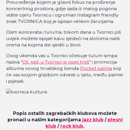
Preuređenje kojem je glavni fokus na proširenje
koncertnog prostora, gdje sada iz malog pogona
vidite cijelu Tvornicu i ogroman Instagram friendly
znak TVORNICA koji je ispisan velikim žaruljama.
Osim koncerata i tuluma, tokom dana u Tvornici još
uvijek možete ispijati kavu sjedeći na stolcima nalik
onima na kojima ste sjedili u školi.
Ovog vikenda vas u Tvornici očekuje tulum simpa
naziva “
Oš, neš, u Tvornici je opet treš
” i promocija
albuma novog hrvatskog benda
Pocket palma
koji
će vas svojom glazbom odvesti u ljeto, među palme
i pijesak.
Popis ostalih zagrebačkih klubova možete
pronaći u našim kategorijama
jazz klub
/
plesni
klub
/
rock klub
.