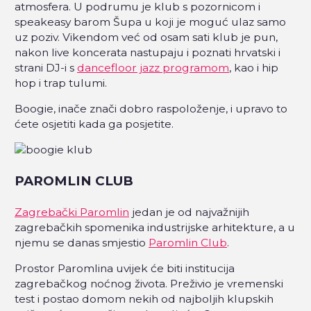
atmosfera. U podrumu je klub s pozornicom i
speakeasy barom Šupa u koji je moguć ulaz samo
uz poziv. Vikendom već od osam sati klub je pun,
nakon live koncerata nastupaju i poznati hrvatski i
strani DJ-i s
dancefloor jazz programom
, kao i hip
hop i trap tulumi.
Boogie, inače znači dobro raspoloženje, i upravo to
ćete osjetiti kada ga posjetite.
PAROMLIN CLUB
Zagrebački Paromlin
jedan je od najvažnijih
zagrebačkih spomenika industrijske arhitekture, a u
njemu se danas smjestio
Paromlin Club
.
Prostor Paromlina uvijek će biti institucija
zagrebačkog noćnog života. Preživio je vremenski
test i postao domom nekih od najboljih klupskih