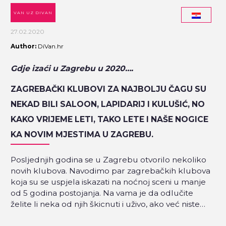
VAN UZ DIVAN
27.02.2020
Author:
DiVan.hr
Gdje izaći u Zagrebu u 2020….
ZAGREBAČKI KLUBOVI ZA NAJBOLJU ČAGU SU
NEKAD BILI SALOON, LAPIDARIJ I KULUŠIĆ, NO
KAKO VRIJEME LETI, TAKO LETE I NAŠE NOGICE
KA NOVIM MJESTIMA U ZAGREBU.
Posljednjih godina se u Zagrebu otvorilo nekoliko
novih klubova. Navodimo par zagrebačkih klubova
koja su se uspjela iskazati na noćnoj sceni u manje
od 5 godina postojanja. Na vama je da odlučite
želite li neka od njih škicnuti i uživo, ako već niste…