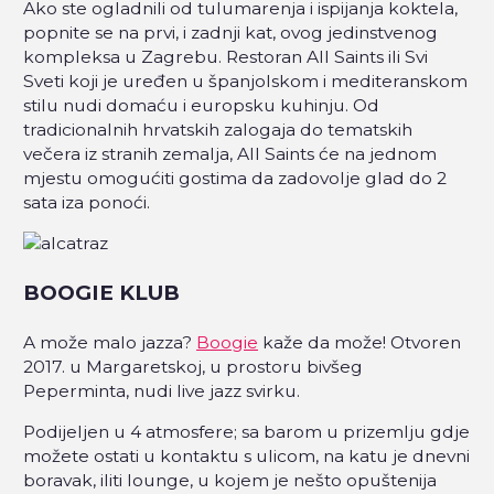
Ako ste ogladnili od tulumarenja i ispijanja koktela,
popnite se na prvi, i zadnji kat, ovog jedinstvenog
kompleksa u Zagrebu. Restoran All Saints ili Svi
Sveti koji je uređen u španjolskom i mediteranskom
stilu nudi domaću i europsku kuhinju. Od
tradicionalnih hrvatskih zalogaja do tematskih
večera iz stranih zemalja, All Saints će na jednom
mjestu omogućiti gostima da zadovolje glad do 2
sata iza ponoći.
BOOGIE KLUB
A može malo jazza?
Boogie
kaže da može! Otvoren
2017. u Margaretskoj, u prostoru bivšeg
Peperminta, nudi live jazz svirku.
Podijeljen u 4 atmosfere; sa barom u prizemlju gdje
možete ostati u kontaktu s ulicom, na katu je dnevni
boravak, iliti lounge, u kojem je nešto opuštenija