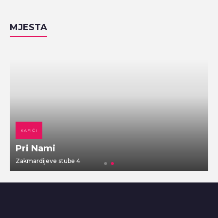
MJESTA
KAFIĆI
Pri Nami
Zakmardijeve stube 4
V