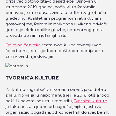
priča već gotovo čitavo desetljeće. Osnovan u
studenom 2019. godine, noćni klub Paromlin
ponovno je unio dašak života u kultnu zagrebačku
građevinu. Kvalitetnim programom i atraktivnim
gostovanjima, Paromlin iz vikenda u vikend privlači
ljubitelje elektroničke glazbe, neumornog plesa i
provoda do ranih jutarnjih sati.
Od ovog četvrtka
, vrata svog kluba otvaraju već
četvrtkom, jer niti jednom poštenom partijaneru
sam vikend nije dovoljan.
TVORNICA KULTURE
Za kultnu zagrebačku Tvornicu svi već jako dobro
znaju. No valja ju napomenuti jer je 2018. otišla “pod
nož”. U novom industrijskom stilu,
Tvornica Kulture
je tako postala jedno od najpoželjnijih mjesta za
organizaciju događaja, od koncertnih do svadbenih.