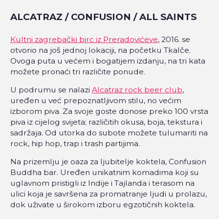
ALCATRAZ / CONFUSION / ALL SAINTS
Kultni zagrebački birc iz Preradovićeve
, 2016. se
otvorio na još jednoj lokaciji, na početku Tkalče.
Ovoga puta u većem i bogatijem izdanju, na tri kata
možete pronaći tri različite ponude.
U podrumu se nalazi
Alcatraz rock beer club
,
uređen u već prepoznatljivom stilu, no većim
izborom piva. Za svoje goste donose preko 100 vrsta
piva iz cijelog svijeta; različitih okusa, boja, tekstura i
sadržaja. Od utorka do subote možete tulumariti na
rock, hip hop, trap i trash partijima.
Na prizemlju je oaza za ljubitelje koktela, Confusion
Buddha bar. Uređen unikatnim komadima koji su
uglavnom pristigli iz Indije i Tajlanda i terasom na
ulici koja je savršena za promatranje ljudi u prolazu,
dok uživate u širokom izboru egzotičnih koktela.