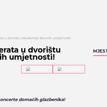
ta u dvorištu Akademije likovnih umjetnosti!
erata u dvorištu
MJES
ih umjetnosti!
 koncerte domaćih glazbenika!