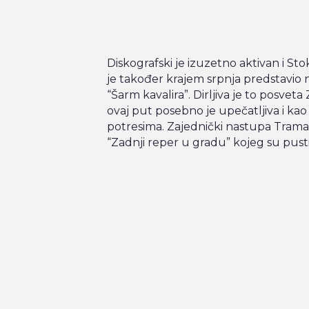
Diskografski je izuzetno aktivan i Sto
je također krajem srpnja predstavio
“Šarm kavalira”. Dirljiva je to posvet
ovaj put posebno je upečatljiva i 
potresima. Zajednički nastupa Trama i 
“Zadnji reper u gradu” kojeg su pusti