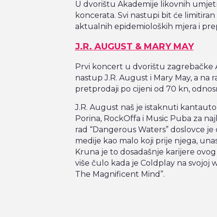
U dvorištu Akademije likovnih umjetno
koncerata. Svi nastupi bit će limitira
aktualnih epidemioloških mjera i pr
J.R. AUGUST & MARY MAY
Prvi koncert u dvorištu zagrebačke A
nastup J.R. August i Mary May, a na r
pretprodaji po cijeni od 70 kn, odno
J.R. August naš je istaknuti kantauto
Porina, RockOffa i Music Puba za naj
rad “Dangerous Waters” doslovce je 
medije kao malo koji prije njega, una
Kruna je to dosadašnje karijere ovog
više čulo kada je Coldplay na svojoj 
The Magnificent Mind”.