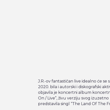
J.R.-ov fantastičan live idealno će se
2020. bila i autorski i diskografski ak
objavila je koncertni album koncert
On / Live”, živu verziju svog izuzetno
predstavila singl “The Land Of The Fr