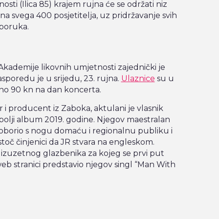
sti (Ilica 85) krajem rujna će se održati niz
n na svega 400 posjetitelja, uz pridržavanje svih
eporuka.
kademije likovnih umjetnosti zajednički je
asporedu je u srijedu, 23. rujna.
Ulaznice
su u
sno 90 kn na dan koncerta.
r i producent iz Zaboka, aktulani je vlasnik
bolji album 2019. godine. Njegov maestralan
oborio s nogu domaću i regionalnu publiku i
stoč činjenici da JR stvara na engleskom.
 izuzetnog glazbenika za kojeg se prvi put
web stranici predstavio njegov singl “Man With