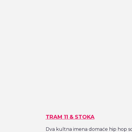
TRAM 11 & STOKA
Dva kultna imena domaće hip hop scen