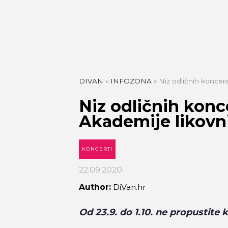
DIVAN
»
INFOZONA
»
Niz odličnih koncera
Niz odličnih konc
Akademije likovn
KONCERTI
22.09.2020
Author:
DiVan.hr
Od 23.9. do 1.10. ne propustite