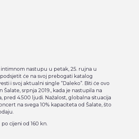
 intimnom nastupu u petak, 25. rujna u
odsjetit će na svoj prebogati katalog
i i svoj aktualni single “Daleko”. Biti će ovo
 Šalate, srpnja 2019., kada je nastupila na
 pred 4.500 ljudi. Nažalost, globalna situacija
 koncert na svega 10% kapaciteta od Šalate, što
odaju.
po cijeni od 160 kn.