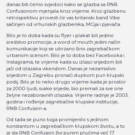
danas biti ćemo svjedoci kako se glazba sa RNB
Confusionom mjenjala kroz vrijeme. Kroz glazbenu
retrospektivu provesti će vas britanski band Vibe
sačinjen od vrhunskih glazbenika, MCija i pjevača.
Bilo je to doba kada su flyer i plakat bili jedino
sredstvo promocije, a word of mouth jedini način
komunikacije koji se ubrzano širio zagrebačkom
urbanom scenom. Bilo je to doba bez Facebooka i
Instagrama, te vrijeme kada su izlasci srijedom bili
jači od izlazaka vikendom. Danas je nezamislivo
srijedom u Zagrebu pronaći dupkom pun klupski
podij. Bilo je to neko drugo vrijeme kada je prostor
za 2000 ljudi, svake srijede, bio premali za sve one
željne nezaboravnih izlazaka. Vrijeme radnje je 2003.
godina i rođenje zagrebačke klupske institucije,
RNB Confusion-a.
Od tada se puno toga promijenilo s jednom
konstantom u zagrebačkom klupskom životu, a to
je da RNB Confusion živi punim plućima već 17