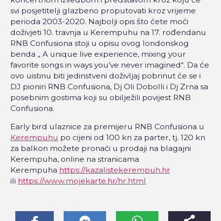
svi posjetitelji glazbeno proputovati kroz vrijeme
perioda 2003-2020. Najbolji opis što ćete moći
doživjeti 10. travnja u Kerempuhu na 17. rođendanu
RNB Confusiona stoji u opisu ovog londonskog
benda „ A unique live experience, mixing your
favorite songs in ways you’ve never imagined“. Da će
ovo uistinu biti jedinstveni doživljaj pobrinut će se i
DJ pioniri RNB Confusiona, Dj Oli Dobolli i Dj Zrna sa
posebnim gostima koji su obilježili povijest RNB
Confusiona.
Early bird ulaznice za premijeru RNB Confusiona u
Kerempuhu
po cijeni od 100 kn za parter, tj. 120 kn
za balkon možete pronaći u prodaji na blagajni
Kerempuha, online na stranicama
Kerempuha
https://kazalistekerempuh.hr
ili
https://www.mojekarte.hr/hr.html