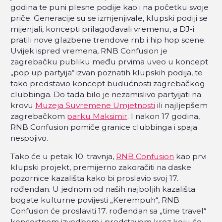
godina te puni plesne podije kao i na početku svoje
priče. Generacije su se izmjenjivale, klupski podiji se
mijenjali, koncepti prilagođavali vremenu, a DJ-i
pratili nove glazbene trendove rnb i hip hop scene.
Uvijek ispred vremena, RNB Confusion je
zagrebačku publiku među prvima uveo u koncept
„pop up partyija“ izvan poznatih klupskih podija, te
tako predstavio koncept budućnosti zagrebačkog
clubbinga. Do tada bilo je nezamislivo partyijati na
krovu
Muzeja Suvremene Umjetnosti
ili najljepšem
zagrebačkom
parku Maksimir
. I nakon 17 godina,
RNB Confusion pomiče granice clubbinga i spaja
nespojivo.
Tako će u petak 10. travnja,
RNB Confusion
kao prvi
klupski projekt, premijerno zakoračiti na daske
pozornice kazališta kako bi proslavio svoj 17.
rođendan. U jednom od naših najboljih kazališta
bogate kulturne povijesti „Kerempuh“, RNB
Confusion će proslaviti 17. rođendan sa „time travel“
koncertnom izvedbom i predstavom kroz koju će