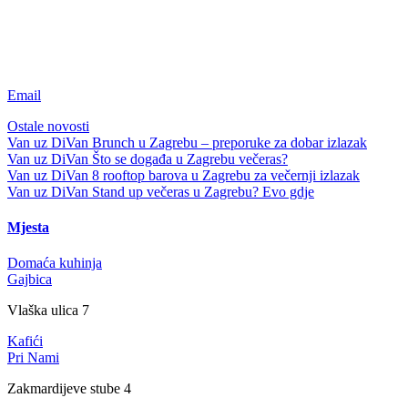
Email
Ostale novosti
Van uz DiVan
Brunch u Zagrebu – preporuke za dobar izlazak
Van uz DiVan
Što se događa u Zagrebu večeras?
Van uz DiVan
8 rooftop barova u Zagrebu za večernji izlazak
Van uz DiVan
Stand up večeras u Zagrebu? Evo gdje
Mjesta
Domaća kuhinja
Gajbica
Vlaška ulica 7
Kafići
Pri Nami
Zakmardijeve stube 4