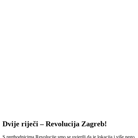
Dvije riječi – Revolucija Zagreb!
S prethodnicima Revolucije smo se uvjerili da je lokacija i više nego