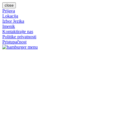
close
Prijava
Lokacija
Izbor Jezika
Imenik
Kontaktirajte nas
Politike privatnosti
Pristupačnost