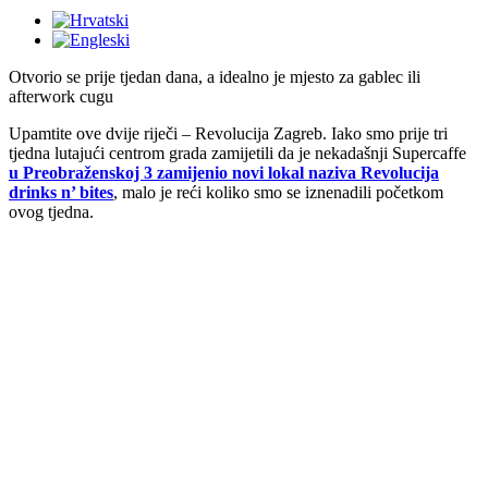
Otvorio se prije tjedan dana, a idealno je mjesto za gablec ili
afterwork cugu
Upamtite ove dvije riječi – Revolucija Zagreb. Iako smo prije tri
tjedna lutajući centrom grada zamijetili da je nekadašnji Supercaffe
u Preobraženskoj 3 zamijenio novi lokal naziva Revolucija
drinks n’ bites
, malo je reći koliko smo se iznenadili početkom
ovog tjedna.