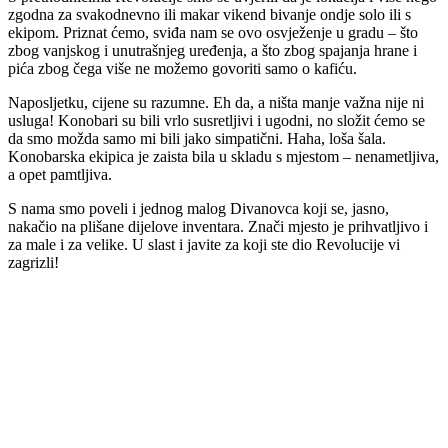
zgodna za svakodnevno ili makar vikend bivanje ondje solo ili s
ekipom. Priznat ćemo, sviđa nam se ovo osvježenje u gradu – što
zbog vanjskog i unutrašnjeg uređenja, a što zbog spajanja hrane i
pića zbog čega više ne možemo govoriti samo o kafiću.
Naposljetku, cijene su razumne. Eh da, a ništa manje važna nije ni
usluga! Konobari su bili vrlo susretljivi i ugodni, no složit ćemo se
da smo možda samo mi bili jako simpatični. Haha, loša šala.
Konobarska ekipica je zaista bila u skladu s mjestom – nenametljiva,
a opet pamtljiva.
S nama smo poveli i jednog malog Divanovca koji se, jasno,
nakačio na plišane dijelove inventara. Znači mjesto je prihvatljivo i
za male i za velike. U slast i javite za koji ste dio Revolucije vi
zagrizli!