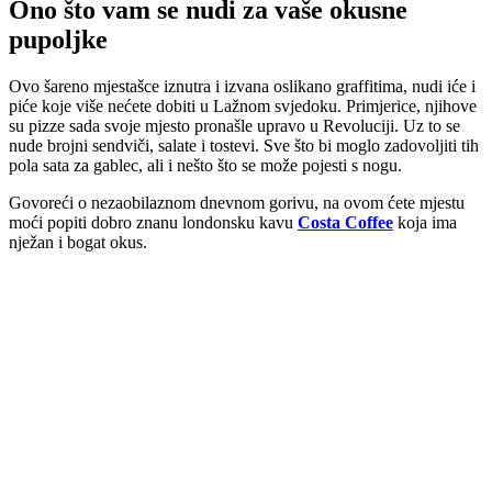
Ono što vam se nudi za vaše okusne
pupoljke
Ovo šareno mjestašce iznutra i izvana oslikano graffitima, nudi iće i
piće koje više nećete dobiti u Lažnom svjedoku. Primjerice, njihove
su pizze sada svoje mjesto pronašle upravo u Revoluciji. Uz to se
nude brojni sendviči, salate i tostevi. Sve što bi moglo zadovoljiti tih
pola sata za gablec, ali i nešto što se može pojesti s nogu.
Govoreći o nezaobilaznom dnevnom gorivu, na ovom ćete mjestu
moći popiti dobro znanu londonsku kavu
Costa Coffee
koja ima
nježan i bogat okus.