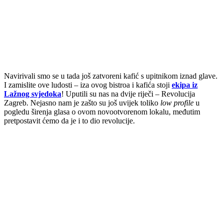
Navirivali smo se u tada još zatvoreni kafić s upitnikom iznad glave.
I zamislite ove ludosti – iza ovog bistroa i kafića stoji
ekipa iz
Lažnog svjedoka
! Uputili su nas na dvije riječi – Revolucija
Zagreb. Nejasno nam je zašto su još uvijek toliko
low profile
u
pogledu širenja glasa o ovom novootvorenom lokalu, međutim
pretpostavit ćemo da je i to dio revolucije.