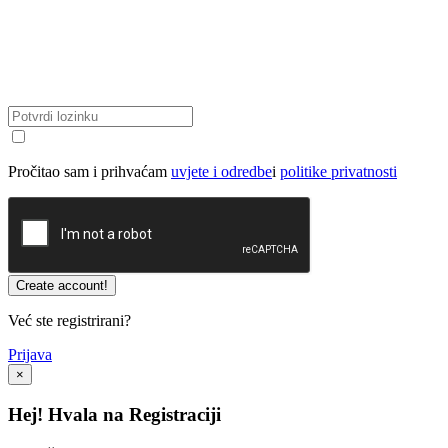
Pročitao sam i prihvaćam
uvjete i odredbe
i
politike privatnosti
Već ste registrirani?
Prijava
×
Hej! Hvala na Registraciji