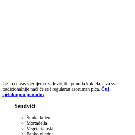
Uz to će vas vjerujemo zadovoljiti i ponuda koktela, a za sve
tradicionalnije naći će se i regularan asortiman pića.
Čuj
cjelokupnu ponudu:
Sendviči
Šunka kulen
Mortadella
Vegetarijanski
Panko piletina