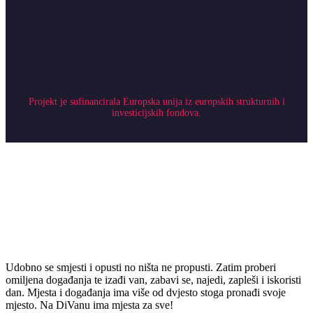
Projekt je sufinancirala Europska unija iz europskih strukturnih i
investicijskih fondova.
Udobno se smjesti i opusti no ništa ne propusti. Zatim proberi
omiljena događanja te izađi van, zabavi se, najedi, zapleši i iskoristi
dan. Mjesta i događanja ima više od dvjesto stoga pronađi svoje
mjesto. Na DiVanu ima mjesta za sve!