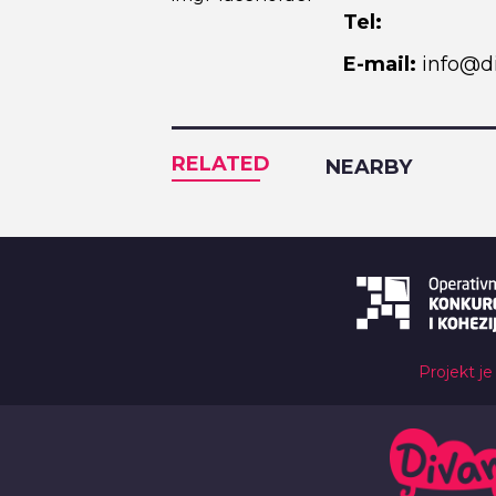
Tel:
E-mail:
info@di
RELATED
NEARBY
Projekt je