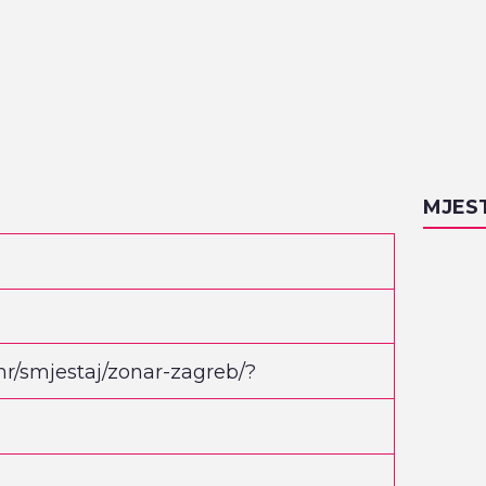
MJES
hr/smjestaj/zonar-zagreb/?
nEiwA5U-
oBrbgGF048ee9l6jbbBa_bNkAjPG7e
/