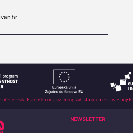
van.hr
 sufinancirala Europska unija iz europskih strukturnih i investicijsk
NEWSLETTER