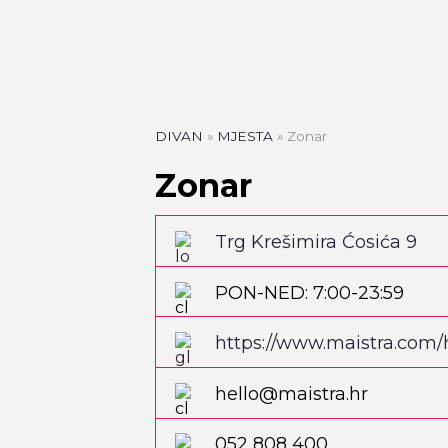
DIVAN
»
MJESTA
»
Zonar
Zonar
Trg Krešimira Ćosića 9
PON-NED: 7:00-23:59
https://www.maistra.com/
gclid=CjwKCAjwkeqkBhA
hello@maistra.hr
uMwNoMUSXIgXaWZAkHP
r2iNaBoC10YQAvD_BwE#
052 808 400