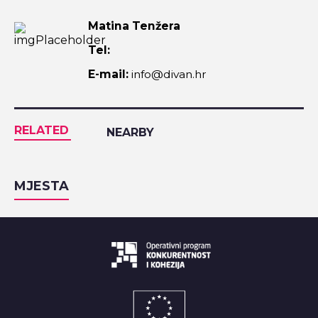
Matina Tenžera
Tel:
E-mail:
info@divan.hr
RELATED
NEARBY
MJESTA