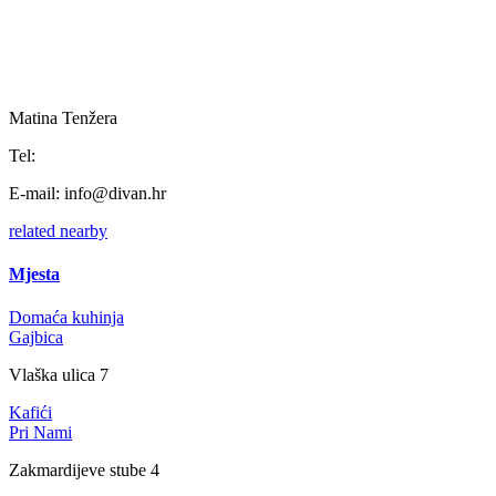
Matina Tenžera
Tel:
E-mail:
info@divan.hr
related
nearby
Mjesta
Domaća kuhinja
Gajbica
Vlaška ulica 7
Kafići
Pri Nami
Zakmardijeve stube 4