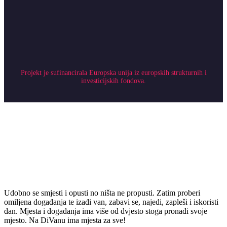
Projekt je sufinancirala Europska unija iz europskih strukturnih i
investicijskih fondova.
Udobno se smjesti i opusti no ništa ne propusti. Zatim proberi
omiljena događanja te izađi van, zabavi se, najedi, zapleši i iskoristi
dan. Mjesta i događanja ima više od dvjesto stoga pronađi svoje
mjesto. Na DiVanu ima mjesta za sve!