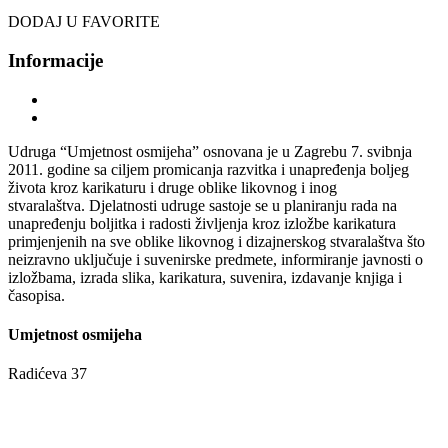
DODAJ U FAVORITE
Informacije
Udruga
“Umjetnost osmijeha”
osnovana je u Zagrebu 7. svibnja
2011. godine sa ciljem promicanja razvitka i unapređenja boljeg
života kroz karikaturu i druge oblike likovnog i inog
stvaralaštva. Djelatnosti udruge sastoje se u planiranju rada na
unapređenju boljitka i radosti življenja kroz izložbe karikatura
primjenjenih na sve oblike likovnog i dizajnerskog stvaralaštva što
neizravno uključuje i suvenirske predmete, informiranje javnosti o
izložbama, izrada slika, karikatura, suvenira, izdavanje knjiga i
časopisa.
Umjetnost osmijeha
Radićeva 37