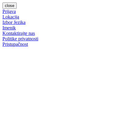
close
Prijava
Lokacija
Izbor Jezika
Imenik
Kontaktirajte nas
Politike privatnosti
Pristupačnost