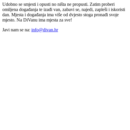
Udobno se smjesti i opusti no ništa ne propusti. Zatim proberi
omiljena događanja te izađi van, zabavi se, najedi, zapleši i iskoristi
dan. Mjesta i događanja ima više od dvjesto stoga pronađi svoje
mjesto. Na DiVanu ima mjesta za sve!
Javi nam se na:
info@divan.hr