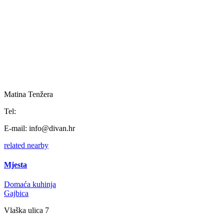
Matina Tenžera
Tel:
E-mail:
info@divan.hr
related
nearby
Mjesta
Domaća kuhinja
Gajbica
Vlaška ulica 7