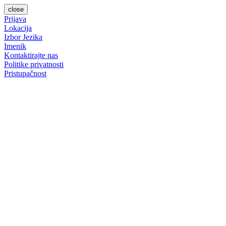
close
Prijava
Lokacija
Izbor Jezika
Imenik
Kontaktirajte nas
Politike privatnosti
Pristupačnost