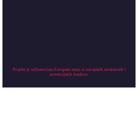
Projekt je sufinancirala Europska unija iz europskih strukturnih i
investicijskih fondova.