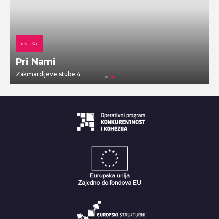
KAFIĆI
Pri Nami
Zakmardijeve stube 4
V