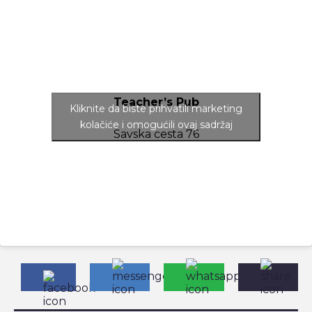
Teacher’s Pub
Kliknite da biste prihvatili marketing
kolačiće i omogućili ovaj sadržaj
Savska cesta 76