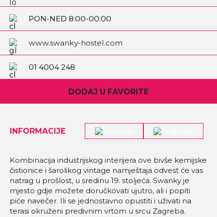
PON-NED 8:00-00:00
www.swanky-hostel.com
01 4004 248
DODAJ U FAVORITE
INFORMACIJE
Kombinacija industrijskog interijera ove bivše kemijske
čistionice i šarolikog vintage namještaja odvest će vas
natrag u prošlost, u sredinu 19. stoljeća. Swanky je
mjesto gdje možete doručkovati ujutro, ali i popiti
piće navečer. Ili se jednostavno opustiti i uživati na
terasi okruženi predivnim vrtom u srcu Zagreba.