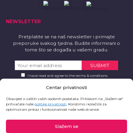
NEWSLETTER
Pretplatite se na naš newsletter i primajte
preporuke svakog tjedna. Budite informirani o
tome što se događa u vašem gradu.
I have read and agree to the terms & conditions
Centar privatnosti
PREUZMITE
Obavijest o zaštiti vaših osobnih podataka. Pritiskom na „Slažem se“
Želite li aplikaciju?
prihvaćate naše
politike privatnosti
.
Koristimo i kolačiće za
optimizirani prikaz i funkcionalnost naše web stranice.
Slažem se