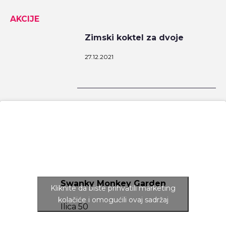
AKCIJE
Zimski koktel za dvoje
27.12.2021
Swanky Monkey Garden
Kliknite da biste prihvatili marketing
kolačiće i omogućili ovaj sadržaj
Ilica 50