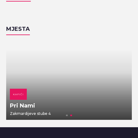
MJESTA
KAFIĆI
Pri Nami
Zakmardijeve stube 4
V