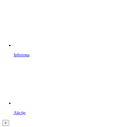
Infozona
Akcije
×