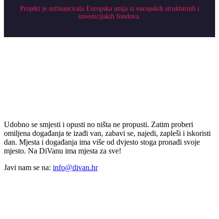
Projekt je sufinancirala Europska unija iz europskih strukturnih i
investicijskih fondova.
Udobno se smjesti i opusti no ništa ne propusti. Zatim proberi
omiljena događanja te izađi van, zabavi se, najedi, zapleši i iskoristi
dan. Mjesta i događanja ima više od dvjesto stoga pronađi svoje
mjesto. Na DiVanu ima mjesta za sve!
Javi nam se na:
info@divan.hr