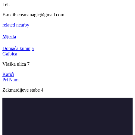
Tel:
E-mail:
eosmanagic@gmail.com
related
nearby
Mjesta
Domaća kuhinja
Gajbica
Vlaška ulica 7
Kafići
Pri Nami
Zakmardijeve stube 4