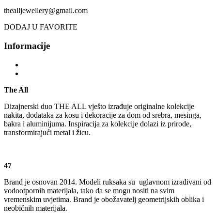
thealljewellery@gmail.com
DODAJ U FAVORITE
Informacije
The All
Dizajnerski duo THE ALL vješto izrađuje originalne kolekcije
nakita, dodataka za kosu i dekoracije za dom od srebra, mesinga,
bakra i aluminijuma. Inspiracija za kolekcije dolazi iz prirode,
transformirajući metal i žicu.
47
Brand je osnovan 2014. Modeli ruksaka su
uglavnom izrađivani od
vodootpornih materijala, tako da se mogu nositi na svim
vremenskim uvjetima. Brand je obožavatelj geometrijskih oblika i
neobičnih materijala.