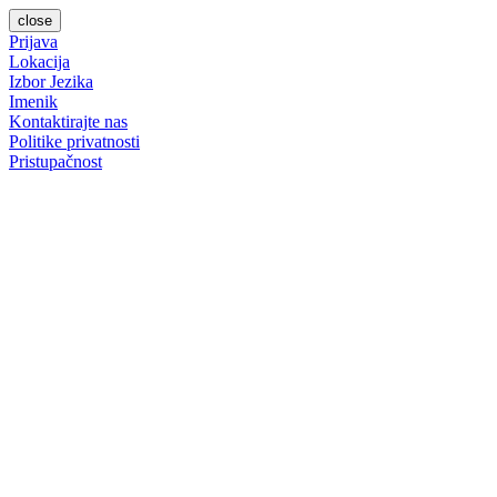
close
Prijava
Lokacija
Izbor Jezika
Imenik
Kontaktirajte nas
Politike privatnosti
Pristupačnost