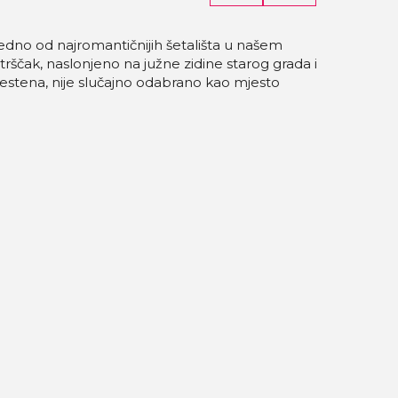
jedno od najromantičnijih šetališta u našem
ščak, naslonjeno na južne zidine starog grada i
stena, nije slučajno odabrano kao mjesto