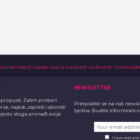
 sufinancirala Europska unija iz europskih strukturnih i investicijsk
NEWSLETTER
 propusti. Zatim proberi
Pretplatite se na naš news
e, najedi, zapleši i iskoristi
tjedna. Budite informirani
vjesto stoga pronađi svoje
I have read and