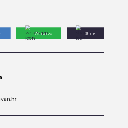
r
Whatsapp
Share
a
van.hr