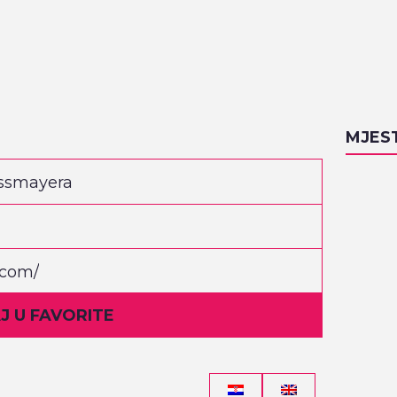
MJES
rossmayera
.com/
 U FAVORITE