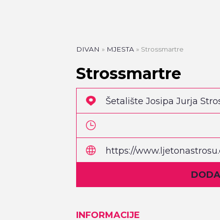
DIVAN
»
MJESTA
»
Strossmartre
Strossmartre
Šetalište Josipa Jurja St
https://www.ljetonastrosu
DODAJ
INFORMACIJE