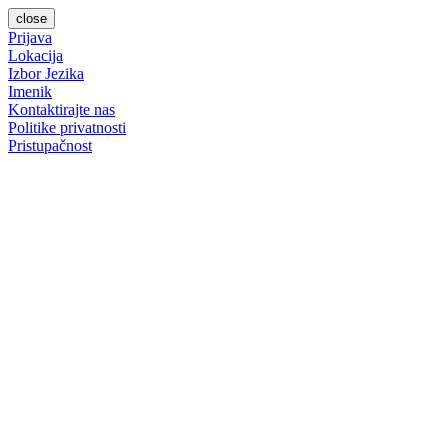
close
Prijava
Lokacija
Izbor Jezika
Imenik
Kontaktirajte nas
Politike privatnosti
Pristupačnost