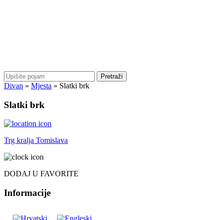
Pretraži
Divan
»
Mjesta
»
Slatki brk
Slatki brk
Trg kralja Tomislava
DODAJ U FAVORITE
Informacije