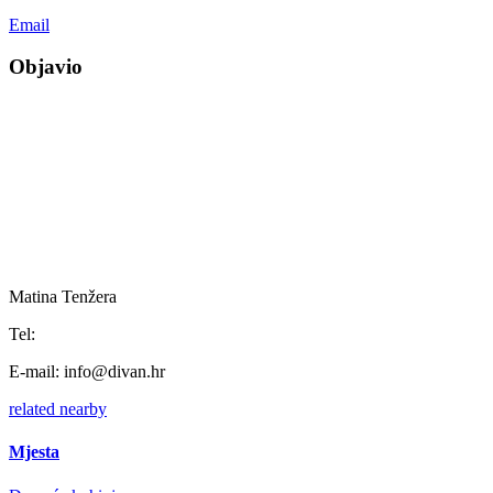
Email
Objavio
Matina Tenžera
Tel:
E-mail:
info@divan.hr
related
nearby
Mjesta