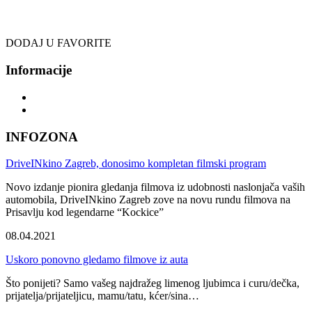
DODAJ U FAVORITE
Informacije
INFOZONA
DriveINkino Zagreb, donosimo kompletan filmski program
Novo izdanje pionira gledanja filmova iz udobnosti naslonjača vaših
automobila, DriveINkino Zagreb zove na novu rundu filmova na
Prisavlju kod legendarne “Kockice”
08.04.2021
Uskoro ponovno gledamo filmove iz auta
Što ponijeti? Samo vašeg najdražeg limenog ljubimca i curu/dečka,
prijatelja/prijateljicu, mamu/tatu, kćer/sina…