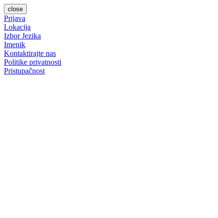
close
Prijava
Lokacija
Izbor Jezika
Imenik
Kontaktirajte nas
Politike privatnosti
Pristupačnost