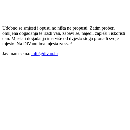
Udobno se smjesti i opusti no ništa ne propusti. Zatim proberi
omiljena događanja te izađi van, zabavi se, najedi, zapleši i iskoristi
dan. Mjesta i događanja ima više od dvjesto stoga pronađi svoje
mjesto. Na DiVanu ima mjesta za sve!
Javi nam se na:
info@divan.hr