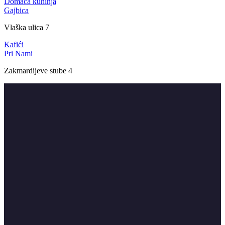
Domaća kuhinja
Gajbica
Vlaška ulica 7
Kafići
Pri Nami
Zakmardijeve stube 4