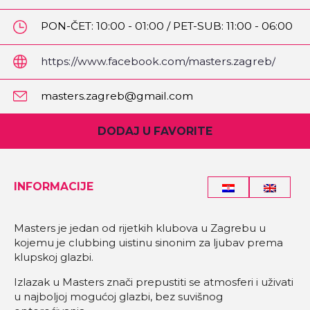
PON-ČET: 10:00 - 01:00 / PET-SUB: 11:00 - 06:00
/ NED: 12:00 - 00:00
https://www.facebook.com/masters.zagreb/
masters.zagreb@gmail.com
DODAJ U FAVORITE
INFORMACIJE
Masters je jedan od rijetkih klubova u Zagrebu u
kojemu je clubbing uistinu sinonim za ljubav prema
klupskoj glazbi.
Izlazak u Masters znači prepustiti se atmosferi i uživati
u najboljoj mogućoj glazbi, bez suvišnog