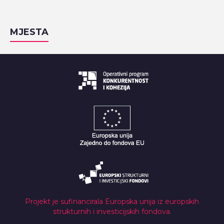
MJESTA
Projekt je sufinancirala Europska unija iz europskih
strukturnih i investicijskih fondova.