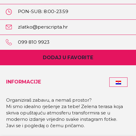
PON-SUB: 8:00-23:59
NED: 9:00-23:00
zlatko@perscripta.hr
099 810 9923
DODAJ U FAVORITE
INFORMACIJE
Organiziraš zabavu, a nemaš prostor?
Mi smo idealno rješenje za tebe! Zelena terasa koja
skriva opuštajuću atmosferu transformira se u
moderno izdanje vrijedno svake instagram fotke.
Javi se i pogledaj o čemu pričamo.