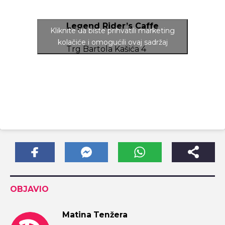
Legend Rider’s Caffe
Kliknite da biste prihvatili marketing
kolačiće i omogućili ovaj sadržaj
Trg Bartola Kašića 4
OBJAVIO
Matina Tenžera