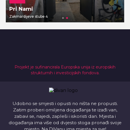
Pri Nami
Zakmardijeve stube 4
V
Projekt je sufinancirala Europska unija iz europskih
strukturnih i investicijskih fondova.
Udobno se smjesti i opusti no ništa ne propusti.
Zatim proberi omiljena događanja te izađi van,
zabavi se, najedi, zapleši i iskoristi dan. Mjesta i
događanja ima više od dvjesto stoga pronađi svoje
mjesto. Na DiVanu ima mjesta za sve!