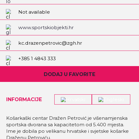
Not available
www.sportskiobjekti.hr
kc.drazenpetrovic@zgh.hr
+385 1 4843 333
DODAJ U FAVORITE
INFORMACIJE
Košarkaški centar Dražen Petrović je višenamjenska
sportska dvorana sa kapacitetom od 5.400 mjesta.
Ime je dobila po velikanu hrvatske i svjetske košarke
Draženu Petroviću.