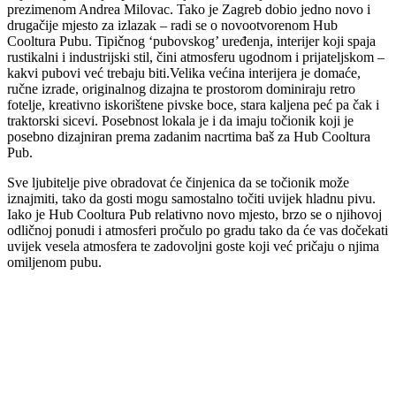
prezimenom Andrea Milovac. Tako je Zagreb dobio jedno novo i
drugačije mjesto za izlazak – radi se o novootvorenom Hub
Cooltura Pubu. Tipičnog ‘pubovskog’ uređenja, interijer koji spaja
rustikalni i industrijski stil, čini atmosferu ugodnom i prijateljskom –
kakvi pubovi već trebaju biti.Velika većina interijera je domaće,
ručne izrade, originalnog dizajna te prostorom dominiraju retro
fotelje, kreativno iskorištene pivske boce, stara kaljena peć pa čak i
traktorski sicevi. Posebnost lokala je i da imaju točionik koji je
posebno dizajniran prema zadanim nacrtima baš za Hub Cooltura
Pub.
Sve ljubitelje pive obradovat će činjenica da se točionik može
iznajmiti, tako da gosti mogu samostalno točiti uvijek hladnu pivu.
Iako je Hub Cooltura Pub relativno novo mjesto, brzo se o njihovoj
odličnoj ponudi i atmosferi pročulo po gradu tako da će vas dočekati
uvijek vesela atmosfera te zadovoljni goste koji već pričaju o njima
omiljenom pubu.