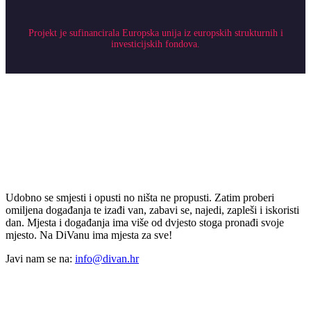
Projekt je sufinancirala Europska unija iz europskih strukturnih i
investicijskih fondova.
Udobno se smjesti i opusti no ništa ne propusti. Zatim proberi
omiljena događanja te izađi van, zabavi se, najedi, zapleši i iskoristi
dan. Mjesta i događanja ima više od dvjesto stoga pronađi svoje
mjesto. Na DiVanu ima mjesta za sve!
Javi nam se na:
info@divan.hr