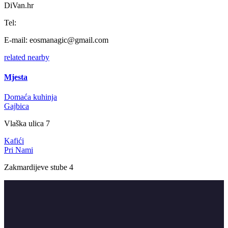
DiVan.hr
Tel:
E-mail:
eosmanagic@gmail.com
related
nearby
Mjesta
Domaća kuhinja
Gajbica
Vlaška ulica 7
Kafići
Pri Nami
Zakmardijeve stube 4