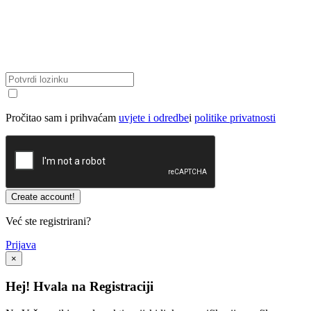
Pročitao sam i prihvaćam
uvjete i odredbe
i
politike privatnosti
Već ste registrirani?
Prijava
×
Hej! Hvala na Registraciji