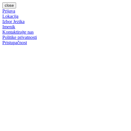
close
Prijava
Lokacija
Izbor Jezika
Imenik
Kontaktirajte nas
Politike privatnosti
Pristupačnost