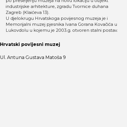
po preseljenju muzeja na novu lokaciju u objekt
industrijske arhitekture, zgradu Tvornice duhana
Zagreb (Klaićeva 13).
U djelokrugu Hrvatskoga povijesnog muzeja je i
Memorijalni muzej pjesnika Ivana Gorana Kovačića u
Lukovdolu u kojemu je 2003.g. otvoren stalni postav.
Hrvatski povijesni muzej
Ul. Antuna Gustava Matoša 9