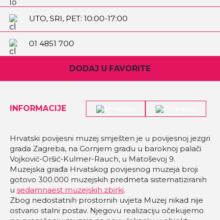
UTO, SRI, PET: 10:00-17:00
SUB: 10:00-19:00
NED: 10:00-13:00
01 4851 700
DODAJ U FAVORITE
INFORMACIJE
Hrvatski povijesni muzej smješten je u povijesnoj jezgri
grada Zagreba, na Gornjem gradu u baroknoj palači
Vojković-Oršić-Kulmer-Rauch, u Matoševoj 9.
Muzejska građa Hrvatskog povijesnog muzeja broji
gotovo 300.000 muzejskih predmeta sistematiziranih
u
sedamnaest muzejskih zbirki
.
Zbog nedostatnih prostornih uvjeta Muzej nikad nije
ostvario stalni postav. Njegovu realizaciju očekujemo