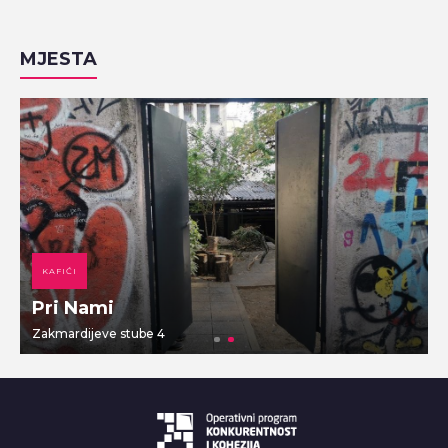
MJESTA
KAFIĆI
Pri Nami
Zakmardijeve stube 4
V