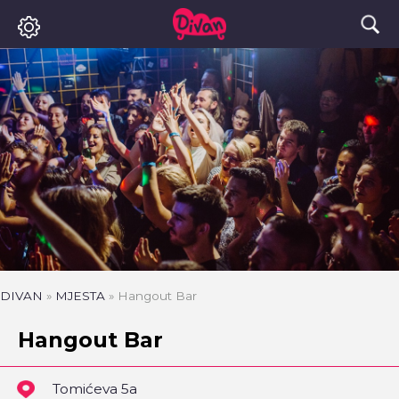
DIVAN
»
MJESTA
»
Hangout Bar
Hangout Bar
Tomićeva 5a