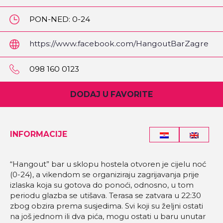
PON-NED: 0-24
https://www.facebook.com/HangoutBarZagre
b/
098 160 0123
DODAJ U FAVORITE
INFORMACIJE
“Hangout” bar u sklopu hostela otvoren je cijelu noć
(0-24), a vikendom se organiziraju zagrijavanja prije
izlaska koja su gotova do ponoći, odnosno, u tom
periodu glazba se utišava. Terasa se zatvara u 22:30
zbog obzira prema susjedima. Svi koji su željni ostati
na još jednom ili dva pića, mogu ostati u baru unutar