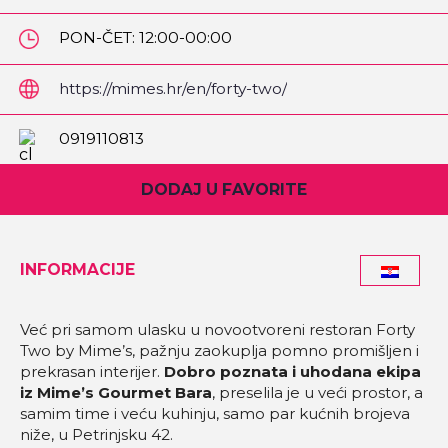
PON-ČET: 12:00-00:00
PET-SUB: 12:00-1:00
https://mimes.hr/en/forty-two/
0919110813
DODAJ U FAVORITE
INFORMACIJE
Već pri samom ulasku u novootvoreni restoran Forty
Two by Mime’s, pažnju zaokuplja pomno promišljen i
prekrasan interijer.
Dobro poznata i uhodana ekipa
iz Mime’s Gourmet Bara
, preselila je u veći prostor, a
samim time i veću kuhinju, samo par kućnih brojeva
niže, u Petrinjsku 42.