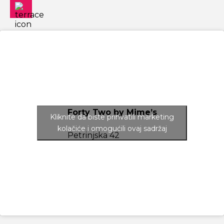
Forty Two by Mime’s
Kliknite da biste prihvatili marketing
kolačiće i omogućili ovaj sadržaj
Petrinjska 42