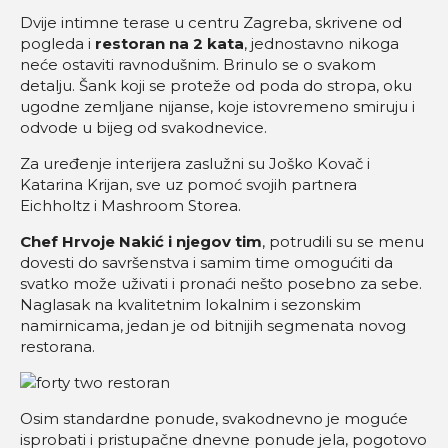
Dvije intimne terase u centru Zagreba, skrivene od
pogleda i
restoran na 2 kata
, jednostavno nikoga
neće ostaviti ravnodušnim. Brinulo se o svakom
detalju. Šank koji se proteže od poda do stropa, oku
ugodne zemljane nijanse, koje istovremeno smiruju i
odvode u bijeg od svakodnevice.
Za uređenje interijera zaslužni su Joško Kovač i
Katarina Krijan, sve uz pomoć svojih partnera
Eichholtz i Mashroom Storea.
Chef Hrvoje Nakić i njegov tim
, potrudili su se menu
dovesti do savršenstva i samim time omogućiti da
svatko može uživati i pronaći nešto posebno za sebe.
Naglasak na kvalitetnim lokalnim i sezonskim
namirnicama, jedan je od bitnijih segmenata novog
restorana.
Osim standardne ponude, svakodnevno je moguće
isprobati i pristupačne dnevne ponude jela, pogotovo