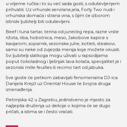
u vrijeme ručka i to su već sada gosti, s oduševljenjem
prihvatili. Uz vrhunski servirana jela, Forty Two nudi i
vrhunska domaća i strana vina, s čijim će izborom
istinski ljubitelji biti oduševljeni.
Beef i tuna tartar, terina od junećeg repa, razne vrste
rižota, riba, hobotnica, meso, Jakobove kapice s
kavijarom, soparnik, sezonske juhe, kotleti, steakovi,
samo su neke od zvijezda menija koje možete okusiti.
Svi ljubitelji slatkoga mogu uživati u rapsodijama
poput čokoladnog i lješnjak lava kolača, specijalitet je i
sezonski mille feuilles ili recimo tart od jabuka.
Sve goste će petkom zabavljati fenomenalna DJ-ica
Danijela Krejzl uz Oriental House te brojna druga
iznenađenja.
Petrinjska 42 u Zagrebu, jedinstveno je mjesto za
najljepša druženja uz delicije o kojima će se dugo
pričati, a istima se i često vraćati.