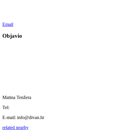
Email
Objavio
Matina Tenžera
Tel:
E-mail:
info@divan.hr
related
nearby