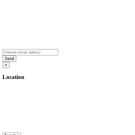
×
Location