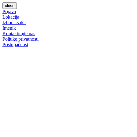
close
Prijava
Lokacija
Izbor Jezika
Imenik
Kontaktirajte nas
Politike privatnosti
Pristupačnost