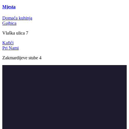
Mjesta
Domaća kuhinja
Gajbica
Vlaška ulica 7
Kafići
Pri Nami
Zakmardijeve stube 4