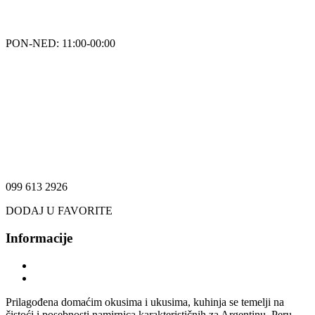
PON-NED: 11:00-00:00
099 613 2926
DODAJ U FAVORITE
Informacije
Prilagođena domaćim okusima i ukusima, kuhinja se temelji na
čistoći i posebnosti namirnica karakterističnih za Argentinu, Peru,