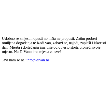
Udobno se smjesti i opusti no ništa ne propusti. Zatim proberi
omiljena događanja te izađi van, zabavi se, najedi, zapleši i iskoristi
dan. Mjesta i događanja ima više od dvjesto stoga pronađi svoje
mjesto. Na DiVanu ima mjesta za sve!
Javi nam se na:
info@divan.hr