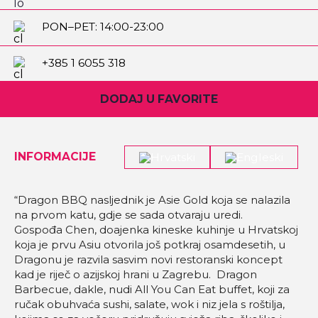
PON–PET: 14:00-23:00
SUB: 12:00-00:00
NED 12:00- 17:00
+385 1 6055 318
DODAJ U FAVORITE
INFORMACIJE
“Dragon BBQ nasljednik je Asie Gold koja se nalazila
na prvom katu, gdje se sada otvaraju uredi.
Gospođa Chen, doajenka kineske kuhinje u Hrvatskoj
koja je prvu Asiu otvorila još potkraj osamdesetih, u
Dragonu je razvila sasvim novi restoranski koncept
kad je riječ o azijskoj hrani u Zagrebu. Dragon
Barbecue, dakle, nudi All You Can Eat buffet, koji za
ručak obuhvaća sushi, salate, wok i niz jela s roštilja,