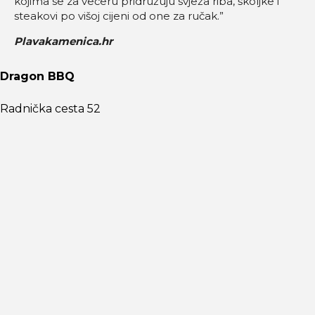
kojima se za večeru pridružuju svježa riba, školjke i
steakovi po višoj cijeni od one za ručak.”
Plavakamenica.hr
Dragon BBQ
Radnička cesta 52