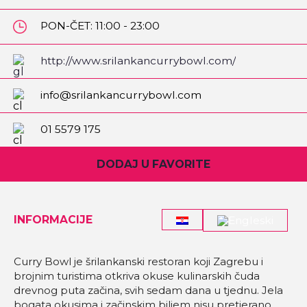
PON-ČET: 11:00 - 23:00
PET-SUB: 11:00 - 00:00
NED: 09:00 - 23:00
http://www.srilankancurrybowl.com/
info@srilankancurrybowl.com
01 5579 175
DODAJ U FAVORITE
INFORMACIJE
Curry Bowl je šrilankanski restoran koji Zagrebu i
brojnim turistima otkriva okuse kulinarskih čuda
drevnog puta začina, svih sedam dana u tjednu. Jela
bogata okusima i začinskim biljem nisu pretjerano