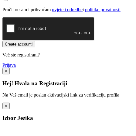
Pročitao sam i prihvaćam
uvjete i odredbe
i
politike privatnosti
Već ste registrirani?
Prijava
×
Hej! Hvala na Registraciji
Na Vaš email je poslan aktivacijski link za verifikaciju profila
×
Izbor Jezika