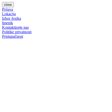
close
Prijava
Lokacija
Izbor Jezika
Imenik
Kontaktirajte nas
Politike privatnosti
Pristupačnost