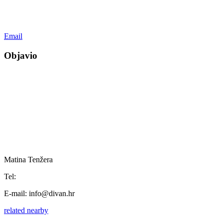
Email
Objavio
Matina Tenžera
Tel:
E-mail:
info@divan.hr
related
nearby