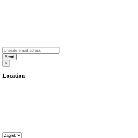
×
Location