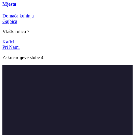
Mjesta
Domaća kuhinja
Gajbica
Vlaška ulica 7
Kafići
Pri Nami
Zakmardijeve stube 4