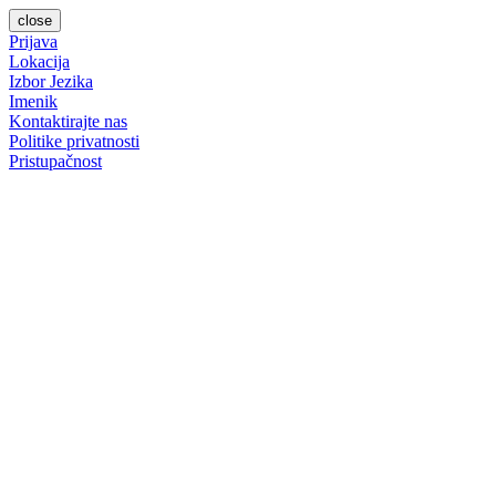
close
Prijava
Lokacija
Izbor Jezika
Imenik
Kontaktirajte nas
Politike privatnosti
Pristupačnost