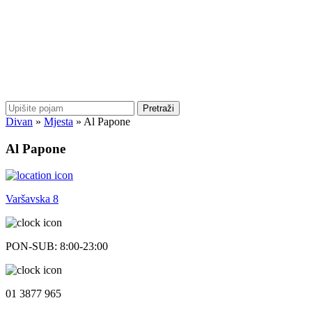
Pretraži
Divan
»
Mjesta
»
Al Papone
Al Papone
Varšavska 8
PON-SUB: 8:00-23:00
01 3877 965