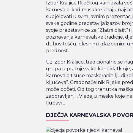
Izbor Kraljice Riječkog karnevala ve
karnevala, kad maškare biraju najša
sudjelovati u svim javnim prezentaci
svake godine predstavlja izazov bro
svoje predstavnice za “Zlatni plašt” i
poznavanja karnevalske tradicije, dje
duhovitošću, plesnim i glazbenim umi
prednost…
Uz izbor Kraljice, tradicionalno se na
grupa u pratnji svake kandidatkinje,
karnevala tisuće maškaranih ljudi ž
ključeva”. Gradonačelnik Rijeke pred
može početi. Od tog trenutka maškar
zaboravljeni… Vladaju maske koje ne s
ljubavi…
DJEČJA KARNEVALSKA POVO