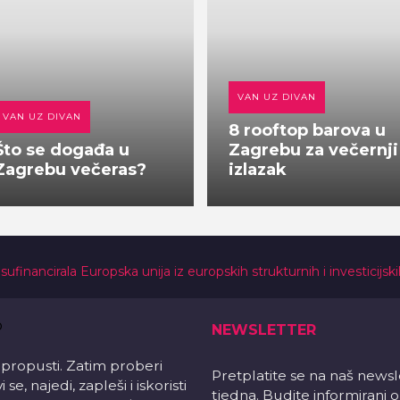
VAN UZ DIVAN
VAN UZ DIVAN
8 rooftop barova u
Što se događa u
Zagrebu za večernji
Zagrebu večeras?
izlazak
 sufinancirala Europska unija iz europskih strukturnih i investicijsk
NEWSLETTER
 propusti. Zatim proberi
Pretplatite se na naš news
e, najedi, zapleši i iskoristi
tjedna. Budite informirani