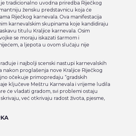
ć je tradicionalno uvodna priredba Riječkog
rmantniju žensku predstavnicu koja će
jama Riječkog karnevala. Ova manifestacija
jnim karnevalskim skupinama koje kandidiraju
 laskavu titulu Kraljice karnevala. Osim
vojke se moraju iskazati šarmom i
jećem, a ljepota u ovom slučaju nije
građuje i najbolji scenski nastupi karnevalskih
 a nakon proglašenja nove Kraljice Riječkog
eljno očekuje primopredaju “gradskih
aje ključeve Meštru Karnevala i vrijeme ludila
e će vladati gradom, svi problemi ostaju
krivaju, već otkrivaju radost života, pjesme,
RKA