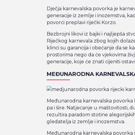
Dječja karnevalska povorka je karne
generacije iz zemlje i inozemstva, k
povorci preplavi riječki Korzo.
Bezbrojni likovi iz bajki i najljepša s
Riječkog karnevala zbog kojih dolaze br
klinci su garancija i obećanje da se k
prostorima nego da će vjekovima živje
generacije, koje će znati cijeniti osta
MEĐUNARODNA KARNEVALSK
Međunarodna karnevalska povorka kr
pa i šire. Natjecanje u maštovitosti, du
rezultira paradom stotine alegorijskih
gledatelja iz zemlje i inozemstva.
Međunarodna karnevalska povorka smo