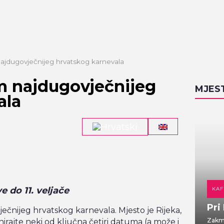
ajdugovječnijeg hrvatskog karnevala
m najdugovječnijeg
MJES
ala
ve do 11. veljače
DOMAĆA KUHINJA
KAF
Gajbica
Pri
čnijeg hrvatskog karnevala. Mjesto je Rijeka,
Vlaška ulica 7
Zakma
anirajte neki od ključna četiri datuma (a može i