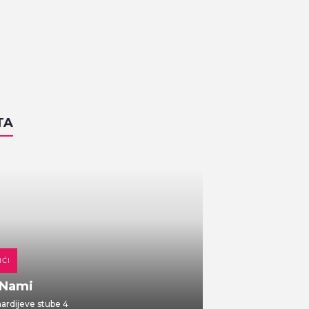
TA
IĆI
DOMAĆA KUHINJA
 Nami
Gajbica
rdijeve stube 4
Vlaška ulica 7