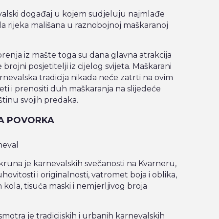
valski događaj u kojem sudjeluju najmlađe
ada rijeka mališana u raznobojnoj maškaranoj
tvorenja iz mašte toga su dana glavna atrakcija
ojni posjetitelji iz cijelog svijeta. Maškarani
arnevalska tradicija nikada neće zatrti na ovim
ti i prenositi duh maškaranja na slijedeće
vštinu svojih predaka.
A POVORKA
una je karnevalskih svečanosti na Kvarneru,
hovitosti i originalnosti, vatromet boja i oblika,
 kola, tisuća maski i nemjerljivog broja
tra je tradicijskih i urbanih karnevalskih