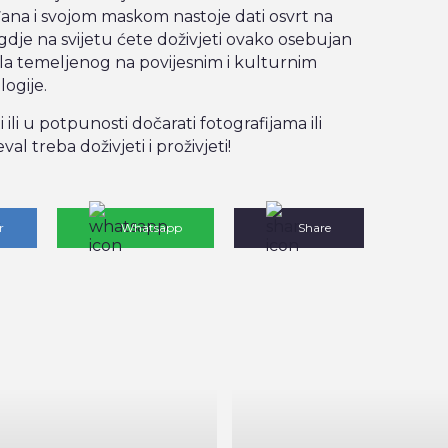
ana i svojom maskom nastoje dati osvrt na
dje na svijetu ćete doživjeti ovako osebujan
a temeljenog na povijesnim i kulturnim
logije.
ili u potpunosti dočarati fotografijama ili
al treba doživjeti i proživjeti!
r
Whatsapp
Share