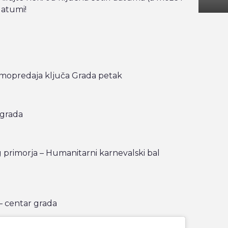
datumi!
primopredaja ključa Grada petak
 grada
 primorja – Humanitarni karnevalski bal
 centar grada