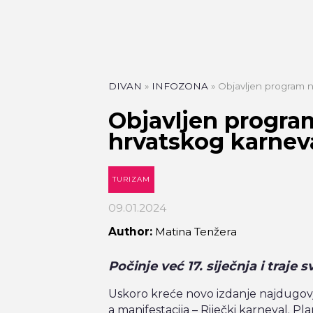
DIVAN
»
INFOZONA
»
Objavljen program n
Objavljen progra
hrvatskog karnev
TURIZAM
09.01.2024
Author:
Matina Tenžera
Počinje već 17. siječnja i traje s
KAFIĆI
Pri Nami
Uskoro kreće novo izdanje najdugovje
Zakmardijeve stube 4
a manifestacija – Riječki karneval. Pl