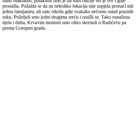
malo olakšamo, potaknuli smo je da nam otkrije što je sve i gdje
pronašla. Požalila se da na nekoliko lokacija nije uspjela pronaći niti
jednu minijaturu, ali zato otkrila gdje svakako nećemo ostati praznih
ruku. Poželjeli smo jedni drugima sreću i razišli se. Tako osnažena
tijela i duha, Krvavim mostom smo oštro skrenuli u Radićevu pa
prema Gornjem gradu.