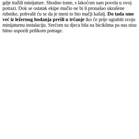
gdje tražili minijature. Shodno tome, s lakoćom sam povela u ovoj
potrazi. Dok se ostatak ekipe mučio ne bi li pronašao ukrašene
rubnike, pohvalit ću se da je meni to bio mačji kašalj.
Do tada smo
već iz ležernog hodanja prešli u trčanje
tko će prije ugrabiti svoju
minijaturnu instalaciju. Srećom su djeca bila na biciklima pa nas nisu
bitno usporili prilikom potrage.