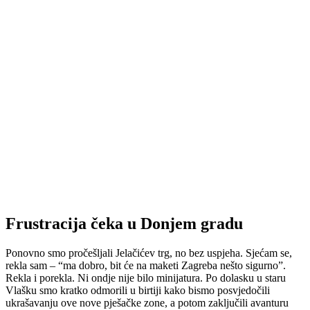
Frustracija čeka u Donjem gradu
Ponovno smo pročešljali Jelačićev trg, no bez uspjeha. Sjećam se,
rekla sam – “ma dobro, bit će na maketi Zagreba nešto sigurno”.
Rekla i porekla. Ni ondje nije bilo minijatura. Po dolasku u staru
Vlašku smo kratko odmorili u birtiji kako bismo posvjedočili
ukrašavanju ove nove pješačke zone, a potom zaključili avanturu