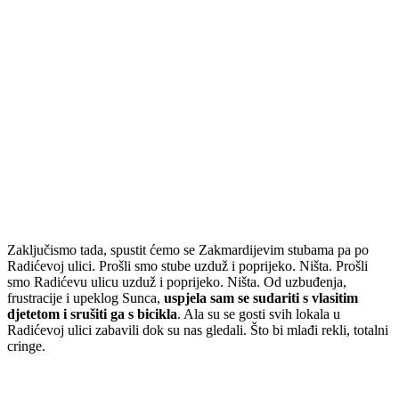
Zaključismo tada, spustit ćemo se Zakmardijevim stubama pa po
Radićevoj ulici. Prošli smo stube uzduž i poprijeko. Ništa. Prošli
smo Radićevu ulicu uzduž i poprijeko. Ništa. Od uzbuđenja,
frustracije i upeklog Sunca,
uspjela sam se sudariti s vlasitim
djetetom i srušiti ga s bicikla
. Ala su se gosti svih lokala u
Radićevoj ulici zabavili dok su nas gledali. Što bi mlađi rekli, totalni
cringe.