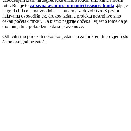
uzbuđenjem izašli na zagrebačke ulice. Proučili smo kartu i složili
rutu. Bila je to
zabavna avantura u maniri treasure hunta
gdje je
nagrada bila ona najvrjednija – unutarnje zadovoljstvo. S prvim
najavama ovogodišnjeg, drugog izdanja projekta nestrpljivo smo
čekali početak “trke”. Da bismo najprije dočekali vijest o tome da je
dio minijatura pokraden te da se prave nove.
Odlučili smo pričekati nekoliko tjedana, a zatim krenuli provjeriti što
ćemo ove godine zateći.