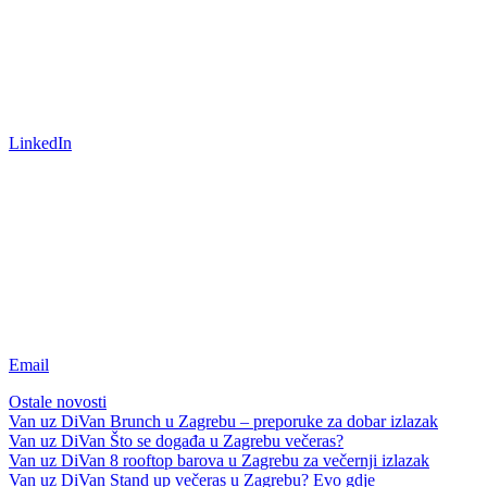
LinkedIn
Email
Ostale novosti
Van uz DiVan
Brunch u Zagrebu – preporuke za dobar izlazak
Van uz DiVan
Što se događa u Zagrebu večeras?
Van uz DiVan
8 rooftop barova u Zagrebu za večernji izlazak
Van uz DiVan
Stand up večeras u Zagrebu? Evo gdje