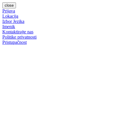
close
Prijava
Lokacija
Izbor Jezika
Imenik
Kontaktirajte nas
Politike privatnosti
Pristupačnost