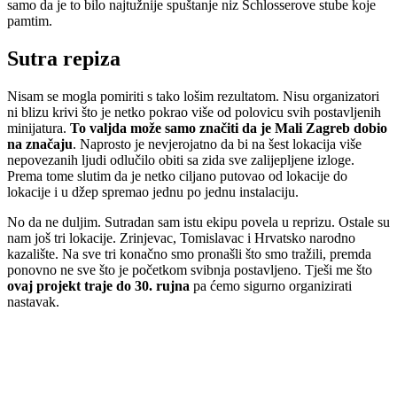
samo da je to bilo najtužnije spuštanje niz Schlosserove stube koje
pamtim.
Sutra repiza
Nisam se mogla pomiriti s tako lošim rezultatom. Nisu organizatori
ni blizu krivi što je netko pokrao više od polovicu svih postavljenih
minijatura.
To valjda može samo značiti da je Mali Zagreb dobio
na značaju
. Naprosto je nevjerojatno da bi na šest lokacija više
nepovezanih ljudi odlučilo obiti sa zida sve zalijepljene izloge.
Prema tome slutim da je netko ciljano putovao od lokacije do
lokacije i u džep spremao jednu po jednu instalaciju.
No da ne duljim. Sutradan sam istu ekipu povela u reprizu. Ostale su
nam još tri lokacije. Zrinjevac, Tomislavac i Hrvatsko narodno
kazalište. Na sve tri konačno smo pronašli što smo tražili, premda
ponovno ne sve što je početkom svibnja postavljeno. Tješi me što
ovaj projekt traje do 30. rujna
pa ćemo sigurno organizirati
nastavak.