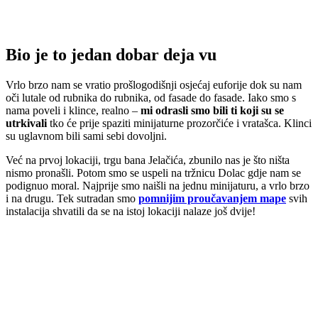
Bio je to jedan dobar deja vu
Vrlo brzo nam se vratio prošlogodišnji osjećaj euforije dok su nam
oči lutale od rubnika do rubnika, od fasade do fasade. Iako smo s
nama poveli i klince, realno –
mi odrasli smo bili ti koji su se
utrkivali
tko će prije spaziti minijaturne prozorčiće i vratašca. Klinci
su uglavnom bili sami sebi dovoljni.
Već na prvoj lokaciji, trgu bana Jelačića, zbunilo nas je što ništa
nismo pronašli. Potom smo se uspeli na tržnicu Dolac gdje nam se
podignuo moral. Najprije smo naišli na jednu minijaturu, a vrlo brzo
i na drugu. Tek sutradan smo
pomnijim proučavanjem mape
svih
instalacija shvatili da se na istoj lokaciji nalaze još dvije!