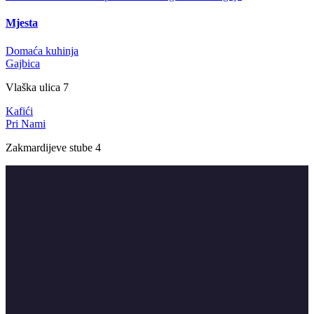
Mjesta
Domaća kuhinja
Gajbica
Vlaška ulica 7
Kafići
Pri Nami
Zakmardijeve stube 4