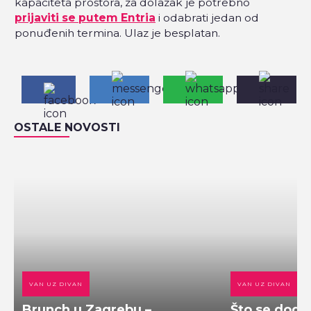
kapaciteta prostora, za dolazak je potrebno
prijaviti se putem Entria
i odabrati jedan od
ponuđenih termina. Ulaz je besplatan.
OSTALE NOVOSTI
VAN UZ DIVAN
VAN UZ DIVAN
Brunch u Zagrebu –
Što se doga