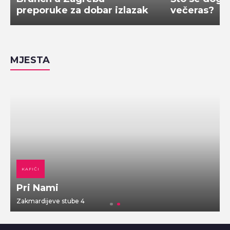
preporuke za dobar izlazak
večeras?
MJESTA
KAFIĆI
Pri Nami
Zakmardijeve stube 4
V