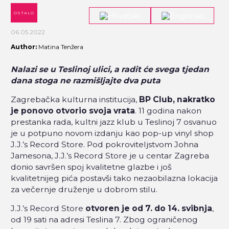
OSTALO
06.05.2022
Author:
Matina Tenžera
Nalazi se u Teslinoj ulici, a radit će svega tjedan
dana stoga ne razmišljajte dva puta
Zagrebačka kulturna institucija,
BP Club, nakratko
je ponovo otvorio svoja vrata
. 11 godina nakon
prestanka rada, kultni jazz klub u Teslinoj 7 osvanuo
je u potpuno novom izdanju kao pop-up vinyl shop
J.J.’s Record Store.
Pod pokroviteljstvom Johna
Jamesona, J.J.’s Record Store je u centar Zagreba
donio savršen spoj kvalitetne glazbe i još
kvalitetnijeg pića postavši tako nezaobilazna lokacija
za večernje druženje u dobrom stilu.
J.J.’s Record Store
otvoren je od 7. do 14. svibnja
,
od 19 sati na adresi Teslina 7. Zbog ograničenog