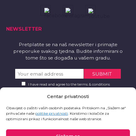
NEWSLETTER
Pretplatite se na naš newsletter i primajte
preporuke svakog tjedna. Budite informirani o
tome što se događa u vašem gradu.
I have read and agree to the terms & conditions
Centar privatnosti
PREUZMITE
Obavijest o zaštiti vaših osobnih podataka. Pritiskom na „Slažem se“
Želite li aplikaciju?
prihvaćate naše
politike privatnosti
.
Koristimo i kolačiće za
optimizirani prikaz i funkcionalnost naše web stranice.